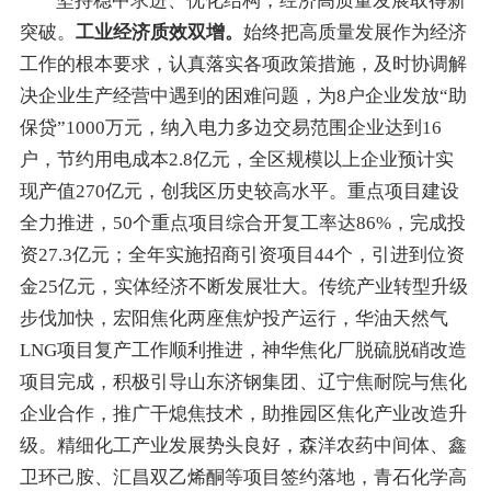
坚持稳中求进
、
优化结构，经济高质量发展取得新
突破。
工业经济质效双增
。
始终
把高质量发展作为经济
工作的根本要求，认真落实各项政策措施，及时协调解
决企业生产经营中遇到的困难
问题
，为8户企业发放
“
助
保贷
”
1000万元
，
纳入电力多边交易范围企业
达到
16
户，节约
用电
成本
2.
8
亿
元
，
全区规模以上企业预计实
现产值2
7
0亿元，创我区历史较高水平
。
重点项目建设
全力推进
，
50个重点项目
综合
开复工率
达
86%，完成投
资2
7
.
3
亿元
；
全年实施招商引资项目
44
个
，
引进
到位资
金
25
亿元
，实体经济不断发展壮大
。传统产业转型升级
步伐加快，宏阳焦化两座焦炉投产运行，华油天然气
LNG项目复产工作顺利推进
，神华
焦化厂
脱硫脱硝改造
项目
完成
，积极引导山东济钢集团、辽宁焦耐院与焦化
企业合作，推广干熄焦技术，助推园区焦化产业改造升
级。
精细化工产业发展势头良好，
森洋农药中间体、鑫
卫环己胺
、
汇昌双乙烯酮等项目
签约落地，
青石化学
高