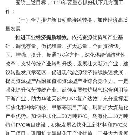
围绕上述目标，2019年要重点抓好以下几方面工
作
：
（
一
）全力推进新旧动能接续转换，加速经济高质
量发展
推进工业经济提质增效。
依托资源优势和产业基
础，调优存量、做优增量、扩大总量，
全面贯彻
“
巩
固、增强、提升、畅通
”
八字方针，
深化供给侧结构性
改革，
支持传统产业转型升级
，
发展壮大新兴产业
，建
设转型发展示范区，
促进现代能源经济持续快速发展
，
提高资源型产品附加值和资源型产业综合竞争力。
一是
强化提升优势
传统产业。
延伸发展焦炉煤气综合利用等
下游产业，
助力
华油天然气LNG复产达效，
充分发挥宏
阳焦化
和
神华硝铵、
甲
醇
等项目产能，
巩固扩大煤焦化
产业优势
。
加快
中联化工
5
0万吨PVC
、乌海化工
10万吨
特种PVC项目建设，
积极发展乙炔化工新材料和PVC深
加工项目，
巩固扩大
氯碱化工
产业优势
。
二是
大力发展