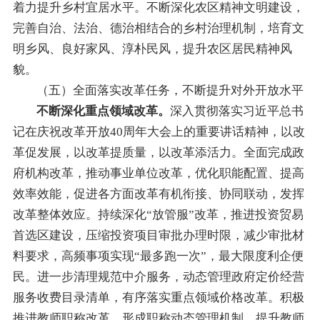
着力提升乡村宜居水平。不断深化农
区
精神文明建设，
完善自治、法治、德治相结合的乡村治理机制，培育文
明乡风、良好家风、淳朴民风，提升农区居民精神风
貌。
（五）全面落实改革任务，不断提升对外开放水平
不断深化重点领域改革
。
深入贯彻落实习近平总书
记
在
庆祝改革开放40周年大会上的
重要
讲话
精神，以改
革促发展，以改革提质量，以改革添活力。
全面完成政
府机构改革，
推动
事业单位改革，
优化职能配置、提高
效率效能
，促进各方面改革有机衔接、协同联动，发挥
改革整体效应。持续
深化
“
放管服
”
改革，
推进投资贸易
首选区建设，
压缩投资项目审批办理时限
，
减少审批材
料
要求
，高频事项实
现“最多跑一次”，最大限
度利企便
民。
进一步清理规范中介服务，动态管理政府定价经营
服务收费目录清单，有序落实重点领域价格改革。积极
推进教师职称改革，形成职称动态管理机制，提升教师