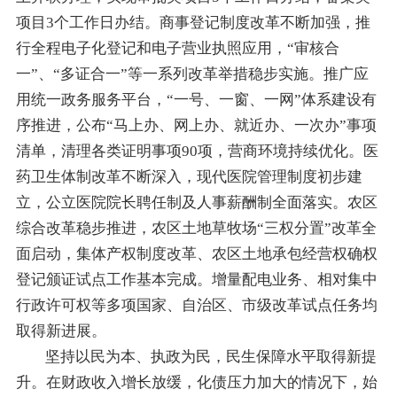
项目3个工作日
办结。
商事登记制度改革不断加强，推
行全程电子化登记和电子营业执照应用，
“审核合
一”、“多证合一”
等一
系列改革举措稳步实施
。
推广应
用统一政务服务平台
，“一号、一窗、一网”体系建设有
序推进
，
公布
“
马上办、网上办、就近办、一次办
”
事项
清单，
清理各类证明事项
90项，
营商环境持续优化
。
医
药卫生体制改革
不断
深
入
，现代医院管理制度初步建
立
，公立医院院长聘任制及人事薪酬制
全面
落实
。
农区
综合改革
稳步推进
，农区土地草牧场
“三权
分
置
”
改革全
面启动，
集体产权制度改革、
农区土地承包经营权确权
登记颁证试点工作基本完成。增量配电业务、相对集中
行政许可权等多项国家、自治区、市级改革试点任务
均
取得新进展
。
坚持以民为本、执政为民，民生保障水平取得新提
升。
在财政收入增长放缓
，化债压力加大
的情况下，始