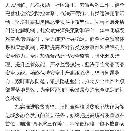
人民调解、法律援助、社区矫正、安置帮教工作，
健全
完善社会治安防控体系，依法严厉打击各类违法犯罪活
动，坚决打赢扫黑除恶专项斗争攻坚仗。
完善
基层
矛盾
纠纷化解机制，
扎实做好源头预防和评估，集中化解疑
难重点
信访
案件
，
全力维护社会稳定
。健全社会预警体
系和应急机制，不断提高应对各类突发事件和保障公共
安全能力。
全面加强食品药品安全
监管
，强化源头治
理、提升监管效能、严格监督执法，坚决守住食品药品
安全底线。
始终保持安全生产高压态势，坚持问题导
向，紧盯事故防范，狠抓隐患整治，推动安全生产各
项
部署落地见效，为全区经济社会发展创造安全稳定的社
会环境
。
扎实推进脱贫攻坚。把打赢精准脱贫攻坚战作为促
进城乡融合发展的首要任务，始终把提高脱贫质量放在
首位，瞄准“两不愁三保障”，不降低标准，也不擅自拔