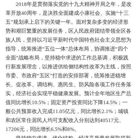
2018年是贯彻落实
党的
十九大精神开局之年，是改
革开放40周年，是决胜全面建成小康社会、实
施“十三
五”
规划承上启下的关键一年。面对复杂多变的经济形
势和艰巨繁重的发展任务，区人民政府团结带领全区
各
族人民，坚持以习近平新时代中国特色社会主义思想为
指导，
统筹推进“五位一体”总体布局，协调推进“四个
全面”战略布局，
坚持稳中
求进的工作总基调，积极践
行新发展理念
，
以推进供给侧结构性改革为主线，
按照
市委、市政府“五区”打造的安排部署，
统筹推进稳增
长、促改革、调结构、惠民生、防风险各项工作任务落
实，经济社会实现
平稳健康发展
。预计
全年
地区生产总
值同比增长
10.5
%
；
固定资产投资同比
下降
14.5
%
；
一
般
公共预算收入完成
11.0
5
亿元，同比增长
2.
1
%
；
城镇
和农区常住居民人均可支配收入分别达到
40517
元、
17206
元，
同比
增长
6.5
%和
8
%。