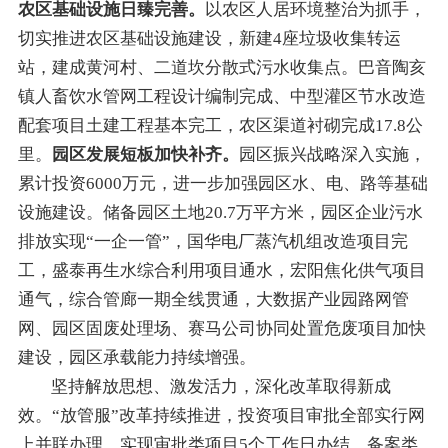
农区基础设施日臻完善。
以农区人居环境整治为抓手，
切实推进农区基础设施建设
，
新建
4
座
垃圾收集转运
站，
建
成
黄河村、二道坎
分散式
污水收集点。
巴音陶亥
镇人畜饮水管网工程
设计编制
完成
、
中型
灌区节水改造
配套项目
土建
工程
基本完工，农区渠道衬砌
完成
17.8公
里。
园区发展短板加快补齐。
园区振兴战略深入实施，
累计投资6000万元，
进一步
加强园区水、电、路等基础
设施建设
。
储备园区土地20.7万平方米，
园区企业污水
排放实现“一企一管”
，国华电厂蒸汽机组改造项目完
工
，
盛泰再生水综合利用项目通水
，
宏阳焦化供气项目
通气
，
综合管廊一期全线贯通，大数据产业园路网管
网
、
园区
固废处理场
、
赛马
公司
协同处置危废项目加快
建设
，
园区承载能力持续增强
。
坚持解放思想、激发活力，深化改革取得新成
效。
“
放管服
”
改革持续
推进
，
投资项目审批全部实行网
上并联办理
，实现审批类项目5个工作日
办结
，备案类