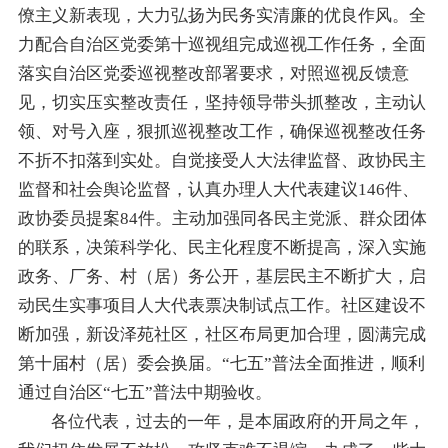
僚主义新表现
，
大力弘扬为民务实清廉的优良作风。
全
力配合
自治区党委第十巡视组完成巡视工作任务
，
全面
落实自治区党委巡视整改部署要求，对照巡视反馈意
见，切实压实整改责任
，
坚持领导带头抓整改，主动认
领、对号入座，狠抓巡视整改工作，确保巡视整改任务
不折不扣落到实处。
自觉接受人大法律监督、政协民主
监督和社会舆论监督
，认真办理人大代表建议
146
件、
政协委员提案
84
件
。
主动加强同各民主党派、群众团体
的联系，决策科学化、民主化程度不断提高
，
深入实施
政务、厂务、村
（居）
务公开，基层民主不断扩大
，
启
动
民生实事项目人大代表票决制试点工作
。
社区建设不
断加强，新
设
泽苑社区
，
社区布局更加合理，
圆满完成
第十届
村（
居
）委会换届
。
“
七五
”
普法全面推进
，顺利
通过自治区“七五”普法中期验收。
各位代表，过去的一年，
是本届政府的开局之年，