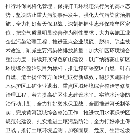
推行环保网格化管理，保持打击环境违法行为的高压态
势，坚决防止重大污染事件发生
。
强化大气污染防治措
施，
全力打好
蓝天保卫战，深刻把握生态环保攻坚区定
位，把空气质量明显改善作为刚性要求，
大力实施工业
企业污染治理工程，推进重点企业脱硫、脱硝、除尘技
术改造，削减主要污染物排放总量
；
加大矿区环境综合
整治力度，
持续开展绿色矿山建设，
以广纳骆驼山矿区
环境综合整治项目为标杆，推进煤矿采空区自燃、矸石
自燃、渣土扬尘等方面治理取得新成效
，
稳步实施四合
木保护区工矿企业退出、重点区域环境综合整治等修复
治理工程，着力提高
矿区
生态建设水平
。
实施水污染防
治行动计划，
全力打好
碧水保卫战，
全面
推进
河长制落
实，完成黄河流域综合整治工作，推进饮用水源保护区
规范化建设。扎实推进
土壤污染防治
，
全力打好
净土
保
卫战
，推行土壤环境监测，加强固废、危废、生活垃圾