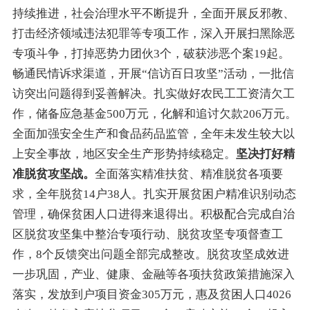
持续推进，社会治理水平
不断
提升
，
全面开展反邪教、
打击经济领域违法犯罪等专项工作
，
深入开展扫黑除恶
专项斗争，打掉恶势力团伙3个，破获涉恶个案19起
。
畅通民情诉求渠道，开展
“
信访百日攻坚
”
活动
，
一批信
访突出问题得到妥善解决
。
扎实做好
农民
工工资清欠
工
作
，
储备
应急基金
500万元
，化解和追讨欠款206
万元
。
全面加强安全生产和食品药品监管，全年未发生
较
大以
上安全事故，地区安全生产形势持续稳定。
坚决
打好精
准脱贫攻坚战。
全
面落实精准扶贫、精准脱贫
各项
要
求，
全年脱贫14户38人
。
扎实开展贫困户精准识别动态
管理
，
确保贫困人口进得来退得出
。
积极配合完成
自治
区脱贫攻坚集中整治专项行动、脱贫攻坚专项督查工
作，
8个
反馈突出问题
全部完成
整改
。
脱贫攻坚成效进
一步巩固
，
产业、健康、金融等各项扶贫政策措施
深入
落实，发放到户
项目
资金
305
万元，惠及贫困人口
4026