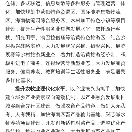
仓储、多式联运、信息集散等多种服务与管理运营一体
化。加快规划中蒙俄特色贸易区、国际能源集散物流
区、海南物流园综合服务区、木材
加工
特色小镇等项目
建设
，提升生产性服务业集聚发展水平。依托
西行客
栈、阳光田宇、
满巴拉僧庙
等
沿黄特色旅游区
，
结合乡
村振兴战略实施，
大力发展观光采摘
、摄影采风、展览
展赛
等乡村旅游
新业态
，着力打造沿黄旅游经济带
。
积
极引进电子商务、连锁经营等新型业态，大力发展商贸
服务、健康养老、教育培训等生活性服务业，满足居民
多样化需求。
提
升
农牧业现代化水平。
以产业振兴为抓手，
加快
建立城乡产业要素双向流动机制
，以产业融合发展
助推
城乡融合先行区建设
。
做强农畜产品
特色
，做到人无我
有
、
人有我精
，加快海南区畜产品输出基地、兴芯碱水
虾养殖项目建设
，开发创新适销对路产品，调整优化产
品结构
。
推进农业产业融合，大力
发展农畜产品加工