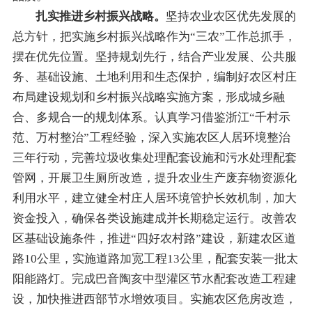
扎实推进乡村振兴战略。
坚持农业农区优先发展的
总方针，把实施乡村振兴战略作为“三农”工作总抓手，
摆在优先位置。坚持规划先行，结合产业发展、公共服
务、基础设施、土地利用和生态保护，编制
好
农区村庄
布局建设规划和
乡村振兴
战略实施
方案
，形成城乡融
合、多规合一的规划体系。
认真学习借鉴浙江
“
千村示
范、万村整治
”
工程经验，
深入实施农区人居环境整治
三年行动，
完善
垃圾收集处理配套设施
和
污水处理配套
管网，开展卫生厕所改造，提升农业生产废弃物资源化
利用水平
，建立健全村庄人居环境管护长效机制，加大
资金投入，确保各类设施建成并长期稳定运行。
改善农
区基础设施条件，
推进“
四好农村路
”
建设，新建农区道
路
10
公里，实施道路加宽工程
13
公里，配套安装一批太
阳能路灯
。
完成巴音陶亥中型灌区节水配套改造工程建
设，加快推进西部节水增效项目
。
实施农区危房改造，