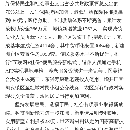
终保持民生和社会事业支出占公共财政预算总支出的
70%以上。民生保障持续加强，最低
生活
保障标准提高
到680元，医疗救助、临时救助体系不断完善，累计发
放救助资金
266
万元
。城镇
新增
就业
17
62
人，实现城镇
失业人员再就业
745
人
。
棚户区改造工作持续加力，
完
成
基本建成任务
4114套
，其中货币化安置3064套，新建
棚户区安置住房1050套
。
便民服务
水平
不断
提升
，推
行“互联网+社保”便民
服务新模式，退休人员
通过
手机
APP实现异地年检
。
养老服务设施进一步完善，医养结
合大楼主体完工，东兴寿康敬老院投入使用。
增
开
巴音
陶亥镇
区
至红墩
村民小组
公交线路
，
农区所有行政村实
现公交全覆盖，
农区居民出行更加便利。
坚持发展惠民、
造福于民
，社会各项事业取得新
成
绩
。
科技创新
能力
进一步加强，新
申请
发明专利8项、
实用新型专利授权23项
，世环新材料认定为国家高新技
术企业。
教育事业迈上新台阶，
教育
“
三项工程
”
取得阶