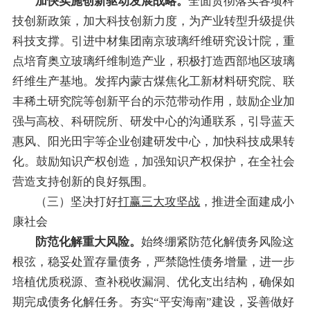
加快实施
创新驱动发展战略。
全面贯彻落实各项科
技创新政策，加大科技创新力度，为产业转型升级提供
科技支撑。引进中材集团南京玻璃纤维研究设计院，重
点培育奥立玻璃纤维制造产业，积极打造西部地区玻璃
纤维生产基地。发挥内蒙古煤焦化工新材料研究院、联
丰稀土研究院等创新平台的示范带动作用，鼓励企业加
强与高校、科研院所、研发中心的沟通联系，引导蓝天
惠风、阳光田宇等企业创建研发中心，加快科技成果转
化。鼓励知识产权创造，加强知识产权保护，在全社会
营造支持创新的良好氛围。
（三）
坚
决打好
打赢三大攻坚战
，推进全面建成小
康社会
防范化解重大风险。
始终绷紧防范化解债务风险这
根弦，稳妥处置存量债务，严禁隐性债务增量，
进一步
培植优质税源、
查
补税收漏洞
、
优化支出结构
，
确保如
期完成债务化解任务。夯实“平安海南”建设，
妥善做好