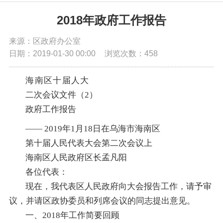
党务公开
2018年政府工作报告
来源：区政府办公室
政务公开
日期：2019-01-30 00:00
浏览次数：
458
政务服务
海南区
十
届人大
二
次会议文件（
2
）
互动交流
政
府
工
作
报
告
—— 2019年1月18日在乌海市海南区
数据发布
第十届人民代表大会第二次会议上
海南区人民政府区长孟凡阳
各位代表：
现在，我代表区人民政府向大会报告工作，请予审
议，并请区政协委员
和列席会议的同志
提出意见。
一、2018年工作简要回顾