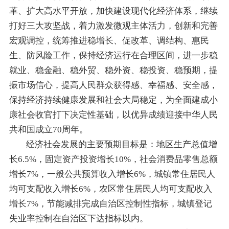
革、扩大高水平开放，加快建设现代化经济体系，继续
打好三大攻坚战，着力激发微观主体活力，
创新和完善
宏观调控，
统筹推进稳增长、促改革、调结构、惠民
生、防风险工作，保持经济运行在合理区间，进一步稳
就业、稳金融、稳外贸、
稳外资、
稳投资、稳预期，提
振市场信心，提高人民群众获得感、幸福感、安全感，
保持经济持续健康发展和社会大局稳定，为全面建成小
康社会
收官
打下决定性基础，以优异成绩
迎接
中华人民
共和国成立70周年。
经济社会发展的主要预期目标是：
地区生产总值增
长
6
.5
%，固定资产投资增长
10
%，社会消费品零售总额
增长
7
%，一般公共预算收入增长
6
%，城镇常住居民人
均可支配收入增长
6
%，农区常住居民人均可支配收入
增长
7
%，节能减排完成自治区控制性指标，城镇登记
失业率控制在自治区下达指标以内。