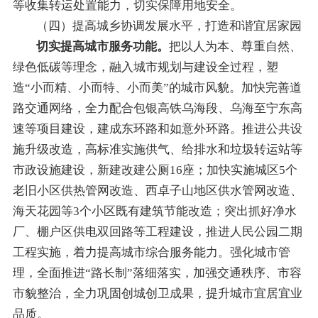
等收集转运处置能力，切实保障用地安全。
（
四
）提高城乡协调发展水平，打造和谐宜居家园
切实提高城市服务功能。
把以人为本、尊重自然、
绿色低碳等理念，融入城市规划与建设全过程，塑
造
“
小而精、小而特、小而美
”
的城市风貌。加快完善道
路交通网络，全力配合包银高铁
乌海段、乌海至宁东高
速等
项目建设，建成
东环路和
如意外环路。推进公共设
施升级改造，高标准实施供气、给排水
和垃圾转运站
等
市政设施建设
，新建改建公厕
16座
；
加快实施
城区
5个
老旧小区供热管网
改造
、
西卓子山地区供水管网改造、
海天花园
等3个
小区既有建筑节能改造
；
突出抓好净水
厂、棚户区供电双回路等工程建设，
推进
人民公园二期
工程
实施
，着力提高城市综合服务能力。强化城市管
理，
全面
推
进“路长制”落细落
实
，
加强交通秩序、市容
市貌整治，全
力
巩固创城创卫成果，提升城市宜居宜业
品质。