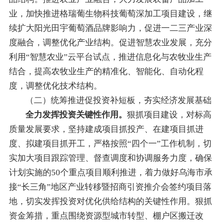
业，加快推进格瑞葡生物科技葡萄深加工项目
建设
，
继
续
扩大阳光田宇葡萄酒品牌影响力，促进一二三产业深
度融合
，
调整优化产业结构
。
促进智慧农业发展，
充分
利用“
智慧农业
”
云平台
试点
，推进信息化与农牧业生产
结
合，提高农牧业生产的精准化、智能化、自动化程
度，调整优化技术结构。
（
二
）统筹推进促投资
补短板
，
夯实经济发展基础
全力发挥投资关键性作用。
狠抓项目建设，
对标高
质量发展要求，坚持建成项目抓投产、在建项目抓进
度、拟建项目抓开工，严格按照
“
四个一
”
工作机制，切
实加大项目跟踪管理、督查调度和协调服务力度，确保
计划实施
的
50
个重点项目顺利推进，
着力
做好乌海市承
接
“
长三角
”
地区产业转移暨招商引资推介会签约项目落
地
，
切实
发挥投资对优化供给结构的关键性作用。
狠抓
资金筹措，
重点围绕资源型城市转型、棚户区搬迁改