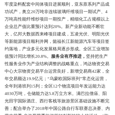
牢度
染料配套中间体
项目进展顺利，
亚东萘
系列产品
成
功试产，奥立20万吨非连续玻璃纤维项目一期试产、4
万吨
高性能
纤维
纱
项目
一期
投产
，精细化工占
规模以上
企业
总产值比重预计达
到
20%
。
新产业新动能不断壮
大，亿邦大数据
西来峰项目建成
，五凌光伏
、
明阳光伏
等新能源项目顺利并网，
懿福长江新能源汽车等项目签
约落地，产业多元化发展格局逐步形成
。
全区
工业增加
值预计同比增长
20.8
%。
服务
业有序推进
，
坚持把生产
性服务业作为产业结构调整的战略重点，鸿达物资交易
中心大宗物资交易平台运营良好，
新增交易商
42
家
，全
年交易额达19.9亿元；“
乌蒙欧国际班列
”
常态化运营，
全年
到
港
班列
1
5
列；全区
12个物流项目年发运能力达
4030万吨，仓储能力
达
5.8万立方米
。
满巴拉僧庙、阳
光田宇国际酒庄、西行客栈等旅游景区基础设施不断完
善
；配合
举办
了
2018年中国公路
自行车
联赛总决赛
、内