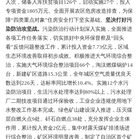
人次，
储备入库
扶贫项目126个，
启动
实施27个，投入
专项资金
1805
万元
。
全面
开展农区
危房改造排查
，为保
障“
四类重点对象
”
住房安全
打下坚实
基础
。
坚决
打好污
染防治攻坚战。
污染防治行动计划深入实施，
全面推进
各项工作任务落实，
切实
抓好中央环保督察
及“
回头
看
”
反馈问题整改工作
，
累计投入资金
7.
73
亿元，区域
生态环境改善取得初步成效。积极推进大气环境综合整
治，实施大气环境综合整治项目66个，
淘汰燃煤锅炉14
台，
新建矿区道路15.3公里，
全年
城区空气质量优良天
数
达到
226
天，
达标率
同比
增
长
1
0.4%
。
实施12个水污
染防治项目，生活污水处理率达到
8
0%以上
，
污水处理
厂二期技改项目通过环保验收
，
工业企业违规使用地下
水整改工作基本完成。
绿色矿山建设深入推进，压灭煤
层自燃火点9处、矸石自燃点38处
，充分发挥企业主体
作用，累计投入资金
2亿元，集中对露天煤矿排渣场进
行综合整治，矿区环境明显改善，
制定了
自治区首个矿