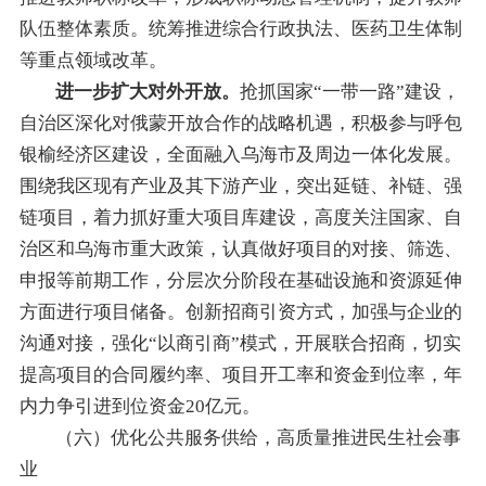
队伍整体素质。统筹推进综合行政执法、医药卫生体制
等重点领域改革。
进一步扩大对外开放
。
抢抓国家“一带一路”建设，
自治区深化对俄蒙开放合作的战略机遇，积极参与呼包
银榆经济区建设，全面融入乌海市及周边一体化发展。
围绕我区
现有产业及其下游
产业，
突出延链、补链、强
链项目，
着力
抓好重大项目库建设
，高度关注国家、自
治区和乌海市重大政策，认真做好项目的对接、筛选、
申报等前期工作，
分层次分阶段在基础设施和资源延伸
方面进行项目储备。
创新招商引资方式，加强与企业的
沟通对接，强化“以商引商”模式，
开展联合招商，切实
提高项目的合同履约率、项目开工率和资金到位率，年
内力争引进到位资金
20
亿元。
（
六
）优化公共服务供给，高质量推进民生
社会
事
业