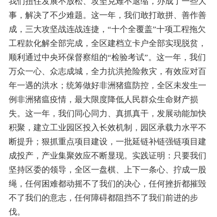
我们扭住发展不放松、攻坚克难不退缩，办成了一些大
事，解决了不少难题。这一年，我们敢打敢拼、善作善
成，
三大攻坚战
连战连捷
，
“
十个全覆盖
”
十项工程拖欠
工程款化解全部完成
，全区建档立卡户全部实现脱贫
，
顺利通过中央环保督察组的“检验考试”。这一年，我们
万众一心、
众志成城，全力抗洪抢险救灾，有效应对百
年一遇的洪水
；统筹做好非洲猪瘟防控，全区未发生一
例非洲猪瘟疫情，
最大限度降低人民群众生命财产损
失。这一年，我们同心同力、真抓真干
，发展动能加快
积聚，建立工业园区投入长效机制，园区承载力水平不
断提升；狠抓重点项目建设，一批延链补链强链项目建
成投产，产业集聚效应不断显现。
实践证明：只要我们
坚持区委的领导，全区一盘棋、上下一条心、拧成一股
绳，任何困难都动摇不了我们的决心，任何挫折都摧毁
不了我们的意志，任何障碍都阻挡不了我们前进的步
伐。