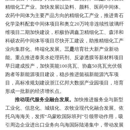
精细化工产业。
加快
发展以染料、颜料、医药中间体、
农药中间体
为主要产品方向的精细化工产业，
推进
青石
化学
染料配套中间体项目和奥立
20万吨非连续性
玻璃纤
维项目
二期
加快建设，积极
协调
鑫卫精细化工
、
森洋
和
科硕农药中间体
等项目尽快开工
建设，
助推精细化工产
业向集群化、终端化发展
。
三是
培育
壮大
新产业新动
能
。
重点推进泰美水处理药剂、反渗透膜等
新材料
项目
早日建成投产，加快英能100兆瓦、协鑫50兆瓦光伏
领
跑者等新能源项目
建设
，
稳步推进
懿福新能源汽车
项
目
，
高标准规划建设浙江亿邦大数据产业园项目
，
培育
形成一批新的经济增长点
。
推动现代服务业融合发展。
加快推进服务业与新型
工业化、信息化、城镇化、农牧业现代化融合发展。
依
托乌海海关，发挥
“
乌蒙欧国际班列
”
引领带动作用，吸
引周边企业进出口业务向乌海国际陆港集中，带动发展