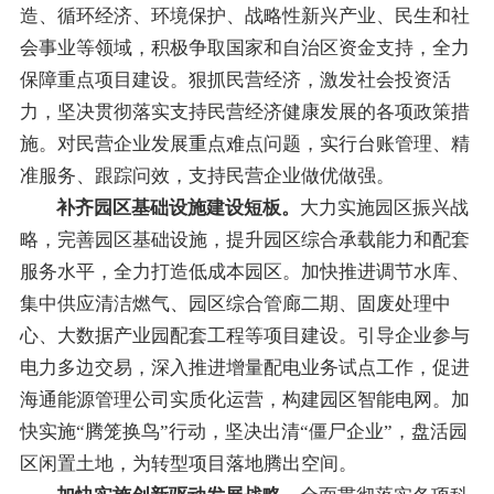
造、循环经济、环境保护、战略性新兴产业、民生和社
会事业等领域，积极争取国家和自治区资金支持
，
全力
保障重点项目建设。
狠抓民营经济，激发社会投资活
力，
坚决
贯彻落实支持民营经济健康发展的各项政策措
施
。
对民营企业发展重点难点问题，实行台账管理、精
准
服务
、跟踪问效
，支持民营企业做优做强。
补齐园区基础设施建设短板。
大力实施园区振兴战
略，完善园区基础设施，提升园区综合承载能力和配套
服务水平，全力打造低成本园区。加快推进调节水库、
集中供应清洁燃气、
园区综合管廊二期、固废处理中
心、大数据产业园配套工程等项目建设。引导企业参与
电力多边交易，深入推进增量配电业务试点工作，促进
海通能源管理公司实质化运营，构建园区智能电网。
加
快
实施“腾笼换鸟”
行动
，
坚决出清
“
僵尸企业
”
，
盘活园
区闲置土地，
为转型项目落地腾出空间。