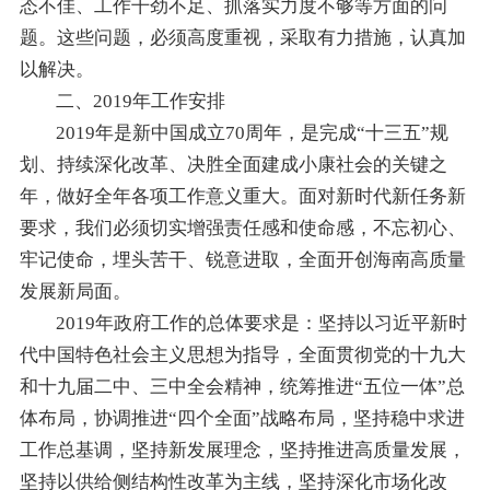
态不佳、工作干劲不足、抓落实力度不够等方面的问
题
。
这些问题，必须高度重视，采取有力措施，认真加
以解决。
二、2019年工作安排
2019年是
新中国成立
70周年，是
完
成“十三五”规
划
、
持续
深化改革
、决胜全面建成小康社会的关键之
年
，做好全年各项工作意义重大。面对新时代新任务
新
要求
，我们必须切实增强责任感和使命感，不忘初心、
牢记使命，埋头苦干、锐意进取，全面开创
海南高质量
发展新局面
。
2019年政府工作的总体要求是：
坚持以习近平新时
代中国特色社会主义思想为指导，
全面
贯彻党的十九大
和
十九届二中、三中全会精神，统筹推进“五位一体”总
体布局，协调推进“四个全面”战略布局，坚持稳中求进
工作总基调，坚持新发展理念，坚持推进高质量发展，
坚持以供给侧结构性改革为主线，坚持深化市场化改