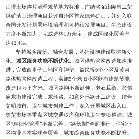
山排土场连片治理规范地方标准，
广纳骆驼山隆昌工贸
煤矿
渣山治理项目
获评自治区首家绿色矿山，并列入联
合国开发计划署环境治理和可持续发展项目
。
生态建设
力度不断加大，完成造林1
万余
亩，建成区绿化覆盖率
达4
2
.
4
%。
坚持城乡统筹、
融合
发展，基础设施建设取得新
变
化
。
城区服务功能不断优化。
城区供热管网改造加速推
进，
完成西卓子山地区和神华、益民等9个小区及黄河
路
供热管网改造工程，
实施
5个老旧小区既有建筑节能
改造14万平方米
。
城区路网不断延伸，老石旦街、拉僧
庙东街
建设完成
，
东环路
、
如意外环路开工建设
。
结合
文明城市
、
卫生城市
创建工作，深入开展城区出入口、
集贸市场等重点区域交通秩序和环境卫生专项整治。城
区
“
精细化管理
”不断完善
，
“
路长制
”
全面推行，
住宅小
区物业基本实现全覆盖
，
城市综合服务功能不断提升
。