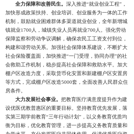
全力保障和改善民生。
深入推进
“
就业创业工程
”
，
加快形成政策扶持、创业培训、创业服务为一体的工作
机制，鼓励就业困难群体多渠道就业创业，全年新增
城
镇
就业1700人，
城镇
失业人员再就业700人
。
强化劳动
保障监察和劳动争议调解，确保农民工工资支付到位，
构建和谐劳动关系
。
加强社会保障体系建设，不断扩大
社会保险覆盖面，加快推进
“
一门受理，协同办理
”
的社
会救助工作机制，稳步提高社会保障和救助水平
。
加大
棚户区改造力度，
采取货币化安置和新建棚户区安置房
等方式，
完成棚户区
改造
5000套
，全面改善
人民
群众住
房条件
。
大力发展社会事业。
把教育医疗满意度提升作为建
设优医优教普惠区的重要目标。
坚持教育优先发展，
落
实第三期
学前教育
“三年行动计划”，
以义务教育优质均
衡为目标，
优化
教育管理，进一步提高义务教育质量和