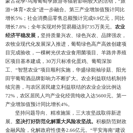
蒙古花季
·
乌海葡萄季旅游
等
辐射影响较大的
活
动
，“旅
游+体育+农业”进一步
融合。第三产业增加值预计同比
增长
5
%；社会消费品零售总额预计完成
9.9
亿元，同比
增长
7.8
%
；
全年实现对外贸易额
达到
735万
美元。
农业
经济平稳发展
，
坚持质量兴农、绿色兴农、品牌强农，
农牧业现代化发展深入推进，葡萄绿色高产高效创建项
目完成验收，
一棵树光伏农业
食用菌
项目
、羊路井养殖
区项目基本建成，30万只标准化蛋鸡、葡萄深加
工、“智慧农业”项目顺利
实施，华盛绿能袖珍菇、阳光
田宇葡萄酒品牌影响力不断扩大
。
农企利益联结机制持
续完善，
与农区居民
建立利益联结
的
农业
企业比例达
7
2
%，
农区居民
人均产业化经营纯收入
达5600
元。第一
产业增加值预计同比增长
4
%。
坚持问题导向
、
精准施策，三大攻坚战取得新进
展。
坚决
打好防范化解重大风险攻坚战。
积极防范财政
金融风险，化解政府性债务2.
66
亿元
。
“
平安海南
”
建设