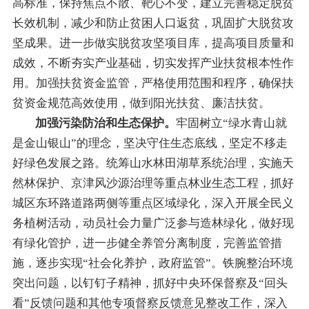
高标准，保持焦点不散、靶心不变，建立完善稳定脱贫
长效机制，减少和防止贫困人口返贫，巩固扩大脱贫攻
坚成果。进一步做实脱贫攻坚项目库，提高项目质量和
成效，不断夯实产业基础，切实发挥产业扶贫根本性作
用。加强扶贫资金监管，严格使用范围和程序，确保扶
贫资金规范高效使用，做到阳光扶贫、廉洁扶贫。
加强
污染防治和
生态保护
。
牢固树立
“
绿水青山就
是金山银山
”
的理念，坚决守住生态底线，坚定不移走
好绿色发展之路。统筹山水林田湖草系统治理，
实施
天
然林保护、京津风沙源治理等重点林业生态工程，抓好
城区东环路道路两侧
等重点区域绿化，深入开展全民义
务植树活动，动员社会力量广泛参与造林绿化
，做好现
有绿化管护，进一步健全养管分离制度，完善监管措
施，逐步实现“社会化养护，政府监管”
。
铁腕整治环境
突出问题，
以钉钉子精神，抓好中央环保督察
及“
回头
看
”反馈问题和其他
专项督察反馈意见整改工作，深入