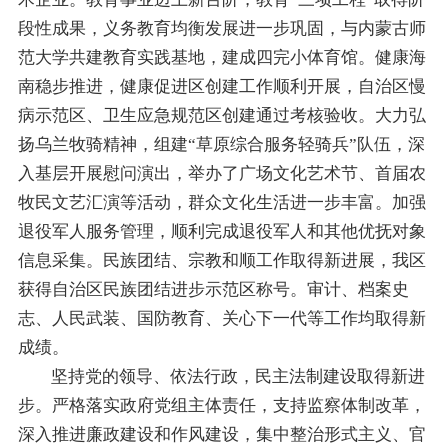
段性成果
，义务教育均衡发展进一步巩固
，
与内蒙古师
范大学共
建
教育实践基地
，
建成四完小体育馆
。
健康海
南稳步推进，
健康促进区
创建工作顺利开展
，自治区
慢
病示范区、卫生应急规范区
创建通
过
考核
验收
。大力弘
扬乌兰
牧骑
精神
，
组建“草原综合服务轻骑兵”队伍
，
深
入
基层开展慰问演出，举办
了
广场文化艺术节、
首届农
牧民文艺汇演
等活动
，群众文化生活进一步丰富
。
加强
退役军人服务管理，顺利完成退役军人和其他优抚对象
信息采集。
民族团结、宗教和顺工作取得新进展，我区
获得自治区民族团结进步示范区称号。
审计、档案史
志、
人民武装、
国防教育、关心下一代等工作均取得新
成绩。
坚持
党的领导、依法行政
，民主法制建设取得新
进
步
。
严格落实政府党组主体责任，支持监察体制改革，
深入推进廉政建设和作风建设，
集中整治形式主义、官