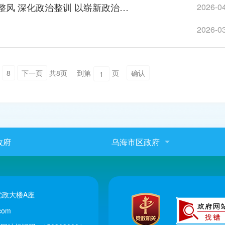
习近平在全军高级干部培训班开班式上发表重要讲话强调：开展思想整风 深化政治整训 以崭新政治面貌迎接建军一百周年
2026-0
2026-0
8
下一页
共8页
到第
页
确认
政府
乌海市区政府
政大楼A座
com