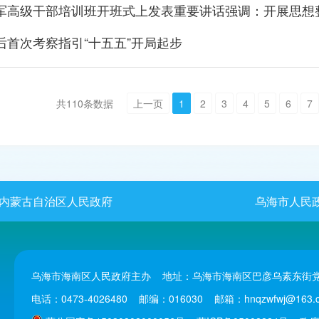
后首次考察指引“十五五”开局起步
共
110
条数据
上一页
1
2
3
4
5
6
7
内蒙古自治区人民政府
乌海市人民
乌海市海南区人民政府主办 地址：乌海市海南区巴彦乌素东街党
电话：0473-4026480 邮编：016030 邮箱：hnqzwfwj@163.