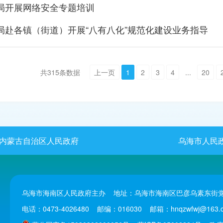
局开展网络安全专题培训
局赴各镇（街道）开展“八有八化”规范化建设业务指导
共
315
条数据
上一页
1
2
3
4
...
20
内蒙古自治区人民政府
乌海市人民
乌海市海南区人民政府主办 地址：乌海市海南区巴彦乌素东街党
电话：0473-4026480 邮编：016030 邮箱：hnqzwfwj@163.