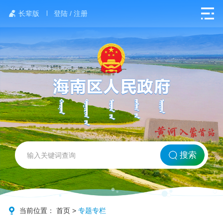
长辈版
登陆 / 注册
网站首页
搜索
北方海南
政务要闻
当前位置：
首页
>
专题专栏