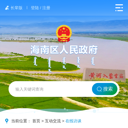
长辈版
登陆 / 注册
网站首页
搜索
北方海南
政务要闻
当前位置：
首页
>
互动交流
>
在线访谈