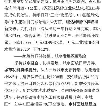
护利用规划全部编制完成，
疏浚
治理
黑龙贵沟、苏布腊
格沟等河道7.1公里
，
2家违规采
砂
企业依法依规退出并
完成恢复治理
。持续打好
“
三北
”
攻坚战，109国道绿化
等
8
个生态项目
完成
治理2.62万亩。
碳达峰碳中和
取得
新突破
。
高耗能行业淘汰出清三年行动圆满
完成
，淘汰
退出电石、铁合金等产能过剩企业7户，全区能耗强度
累计下降
19.3%
，万元
GDP
用水量、万元工业增加值用
水量均较
2020
年下降
12%
。
——统筹兼顾补短板，城乡发展深度融合
坚持城乡融合，协调发展，城乡面貌日新月异。
城市功能持续提升。
深入开展城市更新行动，改造老旧
小区5个，建设保障性住房
1238
套
，
交付商品房4.39万
平方米，
提升口袋公园和绿化节点8处，新增公共停车
位
530
个，新建智能充电站
8
座，金融路等
3
条道路建成
通车，包银高铁海南段等工程项目进展顺利，主城
区
“
一刻钟社区生活圈
”
实现全覆盖。
乡村面貌明显改