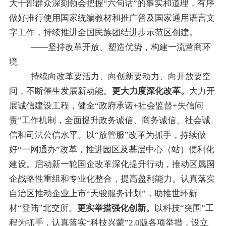
大干部群众深刻领会把握
“
六句话
”
的事实和道理，有序
做好推行使用国家统编教材和推广普及国家通用语言文
字工作，持续推进全国民族团结进步示范区创建。
——坚持改革开放、塑造优势，构建一流营商环
境
持续向改革要活力、向创新要动力、向开放要空
间，不断催生发展新动能。
更大力度深化改革。
大力开
展诚信建设工程，健全
“
政府承诺+社会监督
+
失信问
责
”
工作机制，全面提升政务诚信、商务诚信、社会诚
信和司法公信水平。
以
“
放管服
”
改革为抓手，持续做
好
“
一网通办
”
改革，推进园区及基层中心（站）便利化
建设。启动新一轮国企改革深化提升行动，推动
区属
国
企战略性重组和专业化整合，提
高
盈利能力。认真落实
自治区推动企业上市
“
天骏服务计划
”
，助推世环新
材
“
登陆
”
北交所。
更实举措强化创新。
以科技
“
突围
”
工
程
为抓手
，认真落实
“
科技兴蒙
”
2.0版各项举措，
设立