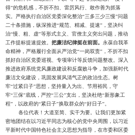
得
”
的危机感，不折不扣、雷厉风行、敢作善为抓落
实。严格执行自治区党委深化整治
“
三多三少三慢
”
问题
二十条措施，纵深推进
“
规范、精减、提速
”
，坚决纠
治
“
慢、粗、虚
”
等形式主义、官僚主义突出问题，推动
工作提标提速提效。
把廉洁纪律挺在前面。
永葆自我革
命精神，严格履行全面从严治党
“
一岗双责
”
，不折不扣
抓好自治区党委巡视、专项审计等反馈问题整改
。
深入
推进政府系统党风廉政建设和反腐败斗争，加强新时代
廉洁文化建设，巩固发展风清气正的政治生态。树
牢
“
过紧日子
”
思想，坚持量入为出、节用裕民，守
牢
“
三保
”
底线，严控
“
三公
”
支出，坚决杜绝
“
新形象工
程
”
，以政府的
“
紧日子
”
换取群众的
“
好日子
”
。
各位代表！大道至简、实干为要。让我们更加紧
密地团结在以习近平同志为核心的党中央周围，以习近
平新时代中国特色社会主义思想为指导，在市委和区委