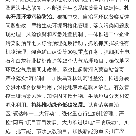
及周边生态修复，不断提升生态系统质量和稳定性。
扎
实开展环境污染防治。
狠抓中央、自治区环保督察反馈
问题整改，
严格生态环境网格化管理，落实污染问题发
现处理、风险预警和应急处置机制，一体推进
工业企业
污染防治等七大综合治理提质行动，
抓紧抓实挥发性有
机物治理、绿色矿山建设等30项重点任务，抓细抓牢
电
石和白灰行业提标改造等25个大气治理项目，确保
地区
环境空气质量同比改善。坚决扛起黄河入蒙首站首责，
严格落实
“
河长制
”
，加快乌珠林沟河道整治，推进分凌
分洪水综合收集利用，深化地表水超载区治理。有效管
控土壤污染风险，加快固体废弃物、生活垃圾分类和资
源化利用。
持续推动绿色低碳发展。
认真落实自治
区
“
碳达峰十二大行动
”
，强化重点行业能耗管理，严
控
“
两高
”
项目盲目发展
。
大力推进煤电
“
三改联动
”
。
实
施一批节能
、
节水技改项目
。加快新能源重卡推广应