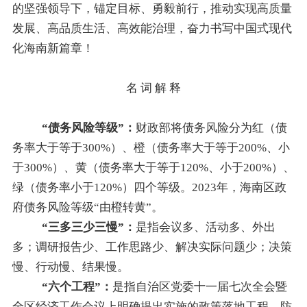
的坚强领导下，锚定目标、勇毅前行，推动实现高质量
发展、高品质生活、高效能治理，奋力书写中国式现代
化海南新篇章！
名 词 解 释
“
债务风险等级
”
：
财政部将债务风险分为红（债
务率大于等于300%）、橙（债务率大于等于
200%
、小
于
300%
）、黄（债务率大于等于
120%
、小于
200%
）、
绿（债务率小于
120%
）四个等级。
2023
年，海南区政
府债务风险等级
“
由橙转黄
”
。
“
三多三少三慢
”
：
是指
会议多、活动多、外出
多；调研报告少、工作思路少、解决实际问题少；决策
慢、行动慢、结果慢。
“
六
个
工程
”
：
是指自治区党委十一届七次全会暨
全区经济工作会议上
明确
提出实施
的
政策落地工程、防