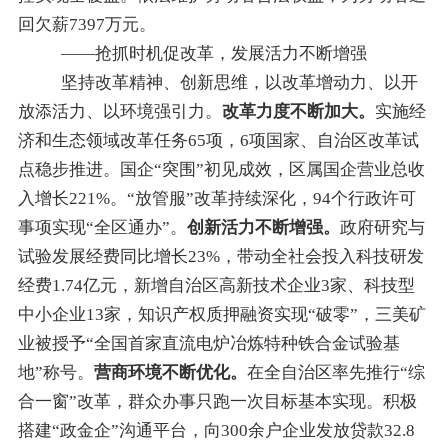
回欠薪
7397
万元
。
——抢抓时机促改革，发展活力不断增强
坚持改革精神、创新思维，以改革增动力、以开
放添活力、以环境强引力。
改革力度不断加大。
实施经
济和生态领域改革任务65项，
6
项国家、自治区改革试
点稳步推进。
国企“突围”初见成效
，
区属国企营业总收
入增长221%。
“
放管服
”
改革
持续深化
，94个行政许可
事项实现
“
全区通办
”
。
创新活力不断增强。
政府研究与
试验发展经费同比增长23%，带动全社会投入科技研发
经费
1.74
亿元，新增自治区高新技术企业
3
家、科技型
中小企业
13
家，知识产权质押融资实现
“
破零
”
，三美矿
业被授予
“
全国首家直流电炉冶炼特种铁合金试验基
地
”
称号。
营商环境不断优化。
在全自治区率先推行
“
综
合一窗
”
改革，群众办事只跑一次目标基本实现。积极
搭建
“
政金企
”
沟通平台，向300余户企业发放贷款
32.8