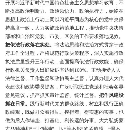
开展习近平新时代中国特色社会主义思想学习教育，不
断提高政治判断力、政治领悟力、政治执行力，始终在
思想上政治上行动上同以习近平同志为核心的党中央保
持高度一致
，
大力
实施政策落地工程，推动党中央决策
部署和自治区党委、市委、区委的工作要求落地见效。
把依法行政落在实处。
将
法治思维和法治方式贯穿于政
府工作全过程，严格规范行政决策程序，深入实施行政
执法质量提升三年行动，全面提高依法行政效能，确保
行政机关负责人出庭应诉率达到100%。主动接受人大
法律监督、工作监督和政协民主监督，认真办理人大代
表建议和政协委员提案，广泛听取民主党派和社会各界
意见建议，抓严抓实审计监督、统计监督。
把作风建设
抓在日常。
践行新时代党的群众路线，
树立和践行正确
政绩观，既做群众看得见、摸得着、得实惠的实事，也
做
为
后人作铺垫、打基础、利长远的好事。
大力弘扬蒙
古马精神
和
“
三北精神
”
，
以
“
等不起
”
的紧迫感、
“
慢不