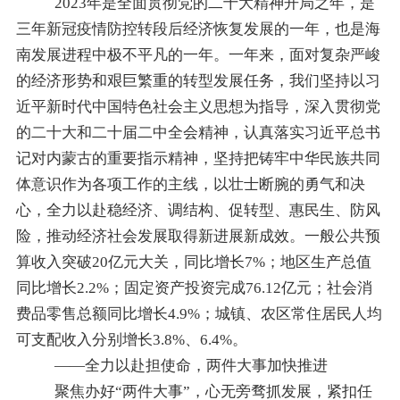
2023年是全面贯彻党的二十大精神开局之年，是
三年新冠疫情防控转段后经济恢复发展的一年，也是海
南发展进程中极不平凡的一年。一年来，面对复杂严峻
的经济形势和艰巨繁重的转型发展任务，我们坚持以习
近平新时代中国特色社会主义思想为指导，深入贯彻党
的二十大和二十届二中全会精神，
认真落实习近平总书
记对内蒙古的重要指示
精神
，
坚持把
铸牢中华民族共同
体意识
作为各项工作的
主线，
以壮士断腕的勇气和决
心，
全力以赴
稳经济、
调结构、促转型、惠民生、防风
险，推动经济社会发展取得新进展新成效。一般公共预
算收入
突破20
亿元
大关
，同比增长
7
%；
地区生产总值
同比增长
2
.2%；
固定资产投资完成76.12亿元
；
社会消
费品零售总额同比增长
4.9
%；城镇、农区常住居民人均
可支配收入分别增长
3.8
%、
6
.4
%。
——全力以赴担使命，两件大事加快推进
聚焦
办好
“
两件大事
”
，心无旁骛抓发展，紧扣任