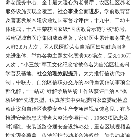
养老服务中心、全市最大暖心为老餐厅，农区社区养老
服务设施实现全覆盖。
社会事业全面进步。
学前教育普
及普惠发展区建设通过国家督导评估，十九中、二幼
主
体建成
，十八中荣获国家级
“
国防教育示范学校
”
称号。
紧密型城市医疗集团成效
显著
，家庭医生累计服务重点
人群3.
8
万人次，区人民医院荣获自治区妇幼健康服务
先进集体。举办各类主题文化展演989场
次
，受众130万
人次，
“
小三线
”
军工文化纪念馆被命名为自治区社会科
学普及基地。
社会治理效能提升。
大力推行信访代办
制，中联办、自治区信联办交办的28件重复信访事项全
部化解，
“
一站式
”
纾解矛盾纠纷工作法获评自治区
“
枫
桥经验
”
先进典型。
认真落实中央纪委国家监委纪检监
察建议和自治区党委安全生产专项巡视反馈意见，有序
推进安全隐患大排查大整治专项行动，10663项隐患及
时消除。安装道路交通安全设施
43
处，重点区域视频监
控实现全覆盖。依法维护劳动者合法权益，为劳动者追