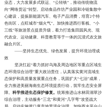
业态，大力发展多式联运、
“
公转铁
”
，推动传统物流
向
“
网络货运
”
转型。启动食品作坊产业园和冷链集散中
心建设，提振新能源汽车、电子产品消费，培育2个特
色街区，点旺城市
“
烟火气
”
。加快推进西行客栈、
“
小
三线
”
等旅游景点提质升级，
着力打造
集田园风光、现
代农业、运动健康、科普教育等于一体的沉浸式农文旅
融合片区。
——坚持生态优先、绿色发展，提升环境治理成
效
坚决扛起
“
着力抓好乌海及周边地区等重点区域生
态环境综合治理
”
重大政治责任，
认真落实黄河流域生
态保护和高质量发展重点任务，巩固扩大
“
七治
”
成果，
全力推进美丽海南生态环境提质行动，
筑牢生态安全屏
障。
科学推进生态保护修复。
统筹推进山水林田湖草沙
综合治理，主动服务
“
三北
”
和黄河
“
几字弯
”
攻坚战大
局，启动实施渡口废弃地荒漠化治理
，
加快西水平台山