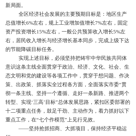
新局面。
全区经济社会发展的主要预期目标是：地区生产
总值增长6%左右，规上工业增加值增长
7%
左右，固定
资产投资增长
15%
左右，一般公共预算收入增长
5%
左
右，居民收入增长与经济增长基本同步，完成上级下达
的节能降碳目标任务。
实现上述目标，必须
坚持
把铸牢中华民族共同体
意识这条主线全面贯穿于政治、经济、文化、社会、生
态文明和党的建设等各项工作中，贯穿于想问题、作决
策、出政策、抓落实全过程各方面
，
全面
落实市委
“
贯
彻一条主线、坚持一个遵循、走好一条新路、推进两个
转型、实现‘三高
’
目标
”
总体发展思路，紧扣
区
委部署的
十二
项重点
任务
，鼓足干劲、主动作为，
着力抓好以下
重点工作，在
“
七个作模范
”
上见行见效。
——坚持抢抓招商、大抓项目，保持经济平稳运