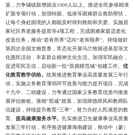
策，力争城镇新增就业1000人以上。
推进全民参保精准
扩面专项行动，
加强特困、低保等困难群众救助帮扶
，
让每个身处困境的人都能及时得到救助和关爱
。
实施居
家社区养老服务提质等4项工程，
完成困难家庭适老化
改造任务
，
推动
“
老有所养
”
迈向
“
老有颐养
”
。持续做好
第四次全国文物普查，常态化开展乌兰牧骑进基层等文
化惠民活动，丰富群众精神文化生活。加强军民融合，
促进军民互信，启动新一轮
“
双拥模范城
”
创建工作。
优
化教育教学供给。
统筹推进教育事业高质量发展三年行
动，实施义务教育薄弱环节改善与能力提升项目，完成
十九中、二幼建设，力争通过国家义务教育优质均衡发
展评估验收。落细
“
双减
”
政策，加强师德师风和教师队
伍建设，持续提升教育
“
三率
”
，努力办好人民满意的教
育。
提高健康服务水平。
扎实推进卫生健康事业高质量
发展三年行动，
有序推进健康海南建设，
推动中（蒙）