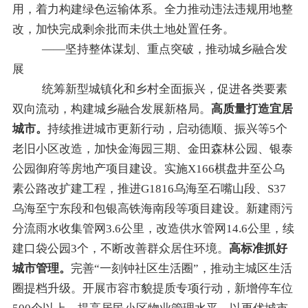
用，着力构建绿色运输体系。
全力推动违法违规用地整
改
，加
快完成剩余批而未供土地处置任务。
——坚持整体谋划、重点突破，推动城乡融合发
展
统筹新型城镇化和乡村全面振兴，
促进各类要素
双向流动，构建城乡融合发展新格局。
高质量打造宜居
城市。
持续推进城市更新行动，启动德顺、振兴等5个
老旧小区改造，加快金海园三期、金田森林公园、银泰
公园御府等房地产项目建设。实施
X166
棋盘井至
公乌
素
公路改扩建工程，
推进G1816乌海至石嘴山段、
S37
乌海至宁东段和
包银高铁海南段等项目建设。
新建
雨污
分流雨水收集管网3.6公里，改造供水管网
14.6
公里，续
建口袋公园
3
个，不断改善群众居住环境。
高标准
抓好
城市管理。
完善
“
一刻钟社区生活圈
”
，推动主城区生活
圈提档升级。
开展市容市貌提质专项行动，
新增停车位