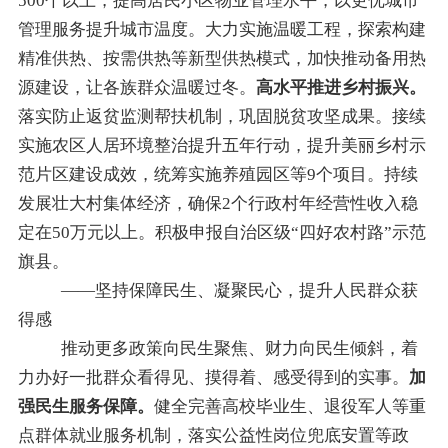
500个以上，
提高居民小区物业管理水平，以更优城市
管理服务
提升城市温度。大力
实施温暖工程，
探索构建
精准供热、按需供热等新型供热模式，加快推动备用热
源建设，让各族群众温暖过冬。
高水平推进乡村振兴。
落实防止返贫监测帮扶机制，巩固脱贫攻坚成果。
接续
实施农区人居环境整治提升五年行动，
提升
美丽乡村示
范片区建设
成效
，统筹实施养殖园区等9个项目
。
持续
发展壮大村集体经济，确保2个行政村年经营性收入稳
定在
50
万元以上
。
积极申报自治区级
“
四好农村路
”
示范
旗县。
——坚持保障民生、凝聚民心，提升人民群众获
得感
推动更多政策向民生聚焦、财力向民生倾斜，
着
力办好一批群众看得见、摸得着、感受得到的实事。
加
强民生服务保障。
健全完善高校毕业生、退役军人等重
点群体就业服务机制，落实公益性岗位兜底安置等政