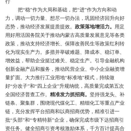
行
把
“
稳
”
作为大局和基础，把
“
进
”
作为方向和动
力，调动一切力量、想尽一切办法，巩固经济回升向好
态势，推动经济发展提质提效。
政策落地
增
活力
。
用足
用好用活国务院关于推动内蒙古高质量发展意见等各类
政策，推动支持经济增长、保障改善民生等政策红利转
化为现实生产力。多措并举破难题、降成本、稳订单、
增效益，帮助企业挺过难关、稳定生产。引导金融机构
创新金融产品和服务，
推动民营企业、中小企业融资增
量扩面。
大力推行工业用地
“
标准地
”
模式，持续做
好
“
分改子
”
和
“
四上企业
”
升规纳统，高质量完成第五次
全国经济普查工作。
精准发力抓招商
。
坚持强龙头、补
链条、聚集群
，
围绕现代煤化工、精细化工等重点产业
链
，充分发挥平台招商和以商招商优势，精准引进一
批
“
头部
”
和
“
专精特新
”
企业，
确保
完成市级下达招商引
资任务。健全招商引资考核激励体系，千方百计提高合