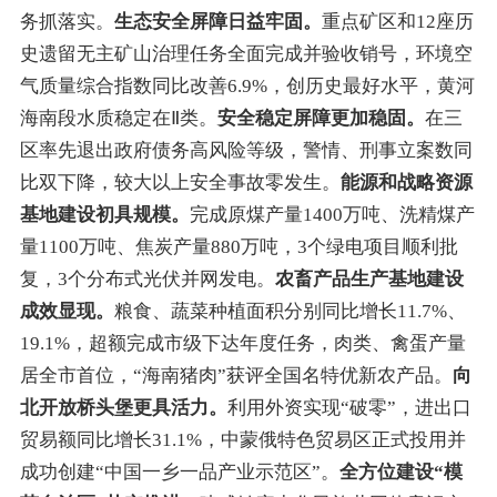
务抓落实。
生态安全屏障日益牢固。
重点矿区
和12座历
史遗留无主矿山
治理任务全面完成
并验收销号
，
环境空
气质量综合指数同比改善
6.9
%，创历史最好水平，
黄河
海南段水质稳定在Ⅱ类。
安全稳定屏障更加稳固。
在三
区率先
退出
政府
债务高风险等级
，警情、刑事立案数同
比双下降，较大以上安全事故零发生。
能源和战略资源
基地建设初具规模。
完成原煤产量1400万吨
、
洗精煤产
量
1100
万吨
、
焦炭产量
880
万吨，
3个
绿电项目顺利
批
复
，3个分布式光伏并网发电。
农畜产品生产基地建设
成效显现。
粮食、蔬菜种植面积分别同比增长11.7%、
19.1%
，超额完成市级下达年度任务，
肉类、禽蛋产量
居全市首位
，
“
海南猪肉
”
获评全国名特优新农产品。
向
北开放桥头堡更具活力。
利用外资实现
“
破零
”
，进出口
贸易额同比增长
31.1
%
，
中蒙俄特色贸易区
正式投用并
成功创建
“
中国一乡一品产业示范区
”
。
全方位建设
“
模