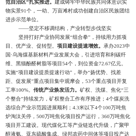
范自治区
”
扎实推进。
建成铸牢中华民族共同体意识实
物实景91个，一幼、万亩滩村成功创建自治区民族团结
进步示范单位。
——坚定不移调结构，产业转型步伐坚实
坚持打好产业协同发展
“
组合拳
”
，持续用力抓项
目、优产业、促转型。
项目建设提速增效。
承办2023中
国
·
乌海煤基新材料产业发展大会，引进培育和利碳纤
维、黑猫酚醛树脂等项目
54
个，到位资金
72.67
亿元。
实施
“
项目建设提质提速行动
”
，举办
“
扬优势、找差
距、促发展
”
重点项目集中观摩
会
，53个重点项目开复
工率
100%
。
传统产业焕发活力
。
矿权、洗煤
、
焦化
“
三
个整合
”
持续发力，矿权整合工作有序推进；
4个煤炭洗
选综合产业示范园进展顺利
；
4.3米以下
4个
100
万吨
焦
炉
淘汰
关停，500万吨焦化项目投产
运行
，
360万吨焦化
项目开工建设。
现代煤化工等产业链迭代升级，广聚甲
醇液氨、亚东硫酸集成、绿邦农药中间体等项目
投
产达