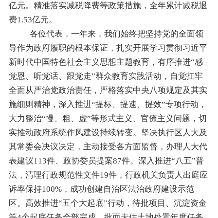
亿元。精准落实减税降费等政策措施，全年累计减税退
费
1.53
亿元。
各位代表，一年来，我们始终把坚持党的全面领
导作为政府履职的根本保证，扎实开展学习贯彻习近平
新时代中国特色社会主义思想主题教育，有序推进
“
感
党恩、听党话、跟党走
”
群众教育实践活动，
自觉
扛牢
全面从严治党政治责任，严格落实中央八项规定及其实
施细则精神，
深入
推进
“
提标、提速、提效
”
专项行动，
大力整治
“
慢、粗、虚
”
等形式主义、官僚主义问题，
切
实
推动政府系统作风建设持续转变。坚决执行
区
人大及
其常委会决议决定，主动接受各方面监督，办理人大代
表建议113件、政协委员提案
87
件。
深入
推进
“
八五
”
普
法，清理行政规范性文件19件，行政机关负责人出庭应
诉率保持
100%
，
成功创建自治区法治政府建设示范
区。高效推进
“
五个大起底
”
行动，待批项目、沉淀资金
等4个起底任务全部完成，批而未供土地处置年度任务