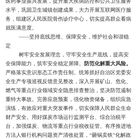
医药事业振兴发展，提升重大疾病防控和公共卫生服务
水平，巩固卫生城镇创建
成果
，大力开展互联网医疗服
务，组建区人民医院骨伤诊疗中心，切实提高群众看病
就医满意度。
——坚持底线思维、保障安全，维护社会和谐稳
定
树牢安全发展理念，守牢
安全生产
底线，提高安
全保障能力，筑牢安全稳定屏障。
防范化解重大风险。
严格落实意识形态工作责任制。统筹抓好自治区党委安
全生产专项巡视反馈意见整改，深入开展矿山、危化、
燃气等重点行业领域安全隐患排查整治，坚决防范遏制
重特大事故。完善应急预案，强化物资储备，组织应急
演练，有效应对重大突发事件，切实保障人民群众生命
财产安全。
用好
煤炭市场运行监测平台、综合治税平
台，加强煤炭
、
物流
等重点行业税收征管。有序推进地
方法人银行机构问题资产清收处置
，
“
砸锅卖铁
”
化解政