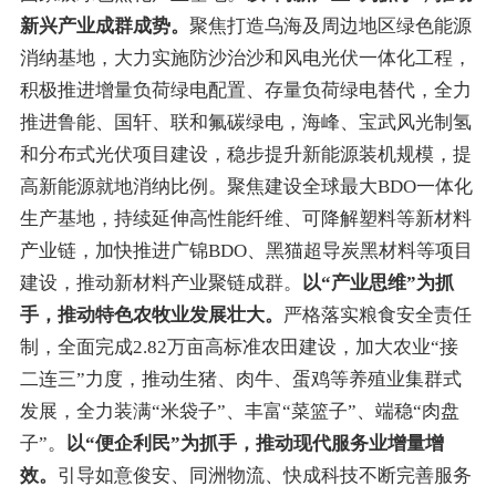
新兴产业成群成势。
聚焦打造乌海及周边地区绿色能源
消纳基地，
大力
实施防沙治沙和风电光伏一体化工程，
积极推进增量负荷绿电配置、存量负荷绿电替代，全力
推进鲁能、国轩、联和氟碳绿电，海峰、宝武风光制氢
和分布式光伏项目建设，稳步提升新能源装机规模
，
提
高新能源就地消纳比例。聚焦建设全球最大BDO一体化
生产基地，持续延伸高性能纤维、可降解塑料等新材料
产业链，加快推进广锦
BDO
、黑猫超导炭黑材料等项目
建设
，
推动新材料产业聚链成
群。
以
“
产业思维
”
为抓
手，
推动
特色农牧业发展
壮大
。
严格落实粮食安全责任
制，
全面完成
2.82万亩高标准农田建设
，
加大农业
“
接
二连三
”
力度
，
推动生猪、肉牛、蛋鸡等养殖业集群式
发展，全力装满
“
米袋子
”
、丰富
“
菜篮子
”
、端稳
“
肉盘
子
”
。
以
“
便企利民
”
为抓手，
推动
现代服务业增量增
效
。
引导如意俊安、同洲物流、快成科技不断完善服务