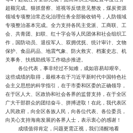
超额完成。
狠抓
督察
、
巡视
等反馈意见
整改，煤炭资源
领域专项整治常态化治理任务全部验收销号，人防领域
专项整治基本完成。全力支持各民主党派、工商联、工
会、共青团、妇联、红十字会等人民团体和社会组织工
作，国防动员、退役军人、双拥优抚、
统计审计、
文物
保护、食品药品、地震气象、防火救灾、档案史志、机
关事务、扶残助残等工作稳步推进。
各位代表，事非经过不知难，成如容易却艰辛
。
这些成绩的取得，最根本在于习近平新时代中国特色社
会主义思想的科学指引，在于市委
和区委
的正确领导，
在于
区
人大、
区
政协和社会各界的监督支持，在于全
区
广大干部群众的团结奋斗、拼搏进取！在此，我代表
区
人民政府，向全
区
各族人民，向各位代表、各位委员，
向关心支持
海南
发展的各界人士，表示衷心的感谢！
成绩值得肯定，问题更需正视，我们清醒地看