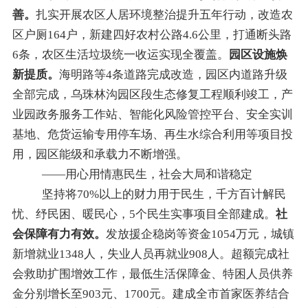
善。
扎实开展农区人居环境整治提升五年行动，改造农
区户厕164户，新建四好农村公路
4.6
公里，打通断头路
6
条，农区生活垃圾
统一
收运实现全覆盖。
园区设施焕
新提质。
海明路等4条道路
完成改造
，
园区内道路升级
全部完成，乌珠林沟园区段
生态修复工程顺利竣工，产
业园政务服务工作站、智能化风险管控平台、安全实训
基地、危货运输专用停车场、再生水综合利用等项目投
用，园区能级
和承载力
不断增强。
——用心用情惠民生，社会大局和谐稳定
坚持将70%以上的财力用于民生，千方百计解民
忧、纾民困、暖民心，
5
个民生实事项目全部建成。
社
会保障有力有效。
发放援企稳岗等资金1054万元，城镇
新增就业
1348
人，失业人员再就业
908
人。超额完成社
会救助扩围增效工作
，
最低生活保障金、特困人员供养
金分别增长至903元、
1700
元。建成全市首家医养结合