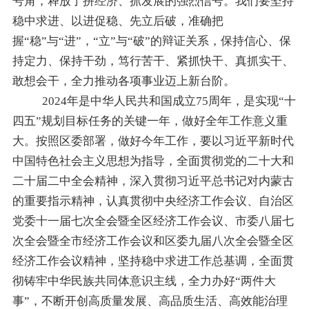
号角，释放了拼经济、抓发展的强烈信号。我们要
坚持
稳中求进、以进促稳、先立后破，准确把
握
“
稳
”
与
“
进
”
，
“
立
”
与
“
破
”
的辩证关系，
保持信心、保
持定力、保持干劲，
笃行苦干、紧抓快干、真抓实干、
敢想会干，全力推动各项事业迈上新台阶。
2024年是中华人民共和国成立
75
周年，是实现
“
十
四五
”
规划目标任务的关键一年，做好全年工作意义重
大。
按照区委部署，做好今年工作，要
以习近平新时代
中国特色社会主义思想为指导，全面贯彻党的二十大和
二十届二中全会精神，深入贯彻习近平总书记对内蒙古
的重要指示精神，认真贯彻中央经济工作会议、自治区
党委十一届七次全会暨全区经济工作会议
、
市委八届七
次全会暨全市经济工作会议
和区委九届八次全会暨全区
经济工作会议
精神，坚持稳中求进工作总基调，全面贯
彻铸牢中华民族共同体意识主线，全力办好
“
两件大
事
”
，不断开创高质量发展、高品质生活、高效能治理