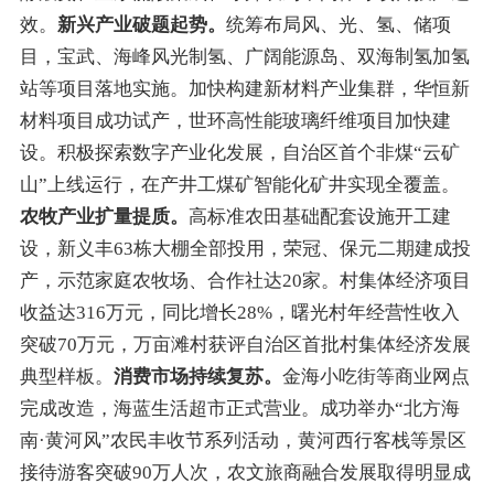
效。
新兴产业破题起势。
统筹布局风、光、氢、储项
目，宝武、海峰风光制氢、广阔能源岛、双海制氢加氢
站等项目落地实施。加快构建新材料产业集群，华恒新
材料项目
成功试产
，世环高性能玻璃纤维项目
加快建
设
。
积极
探索数字产业化发展
，
自治区首个非煤
“
云矿
山
”
上线运行，在产井工煤矿智能化矿井实现全覆盖。
农牧产业扩量提质。
高标准农田基础配套设施开工建
设，新义丰63栋大棚全部投用，荣冠、保元二期建成投
产，示范家庭农牧场、合作社达
20
家。村集体经济项目
收益达
316
万元，同比增长
28%
，曙光村年经营性收入
突破
70
万元，万亩滩村获评自治区首批村集体经济发展
典型样板。
消费市场持续复苏。
金海小吃街等商业网点
完成改造，海蓝生活超市正式营业
。
成功举办
“
北方海
南·黄河风
”
农民丰收节系列活动，黄河西行客
栈等景区
接待游客
突破
90
万人次，农文旅商融合发展取得明显成