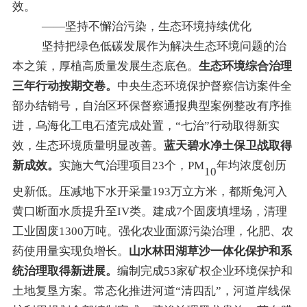
效。
——坚持不懈治污染，生态环境持续优化
坚持把绿色低碳发展作为解决生态环境问题的治
本之策，厚植高质量发展生态底色。
生态环境综合治理
三年行动按期交卷。
中央生态环境保护督察信访案件全
部办结销号，自治区环保督察通报典型案例整改有序推
进，乌海化工电石渣完成处置，
“
七治
”
行动取得新实
效，
生态环境质量
明显
改善。
蓝天碧水净土保卫战
取得
新成效
。
实施大气治理项目23个，
PM
年均浓度创历
10
史新低
。
压减地下水开采量193万立方米，都斯兔河入
黄口断面水质提升至
IV
类。建成
7
个固废填埋场，清理
工业固废
1300
万吨。
强化农业面源污染治理，化肥、农
药使用量实现负增长。
山水林田湖草沙一体化保护和系
统治理
取得新进展
。
编制完成53家矿权企业环境保护和
土地复垦方案
。
常态化推进河道
“
清四乱
”
，
河道岸线保