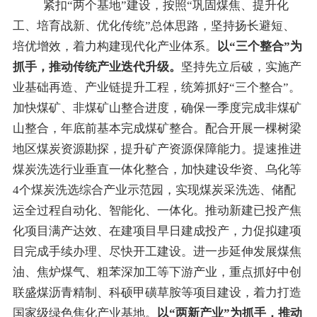
紧扣
“
两个基地
”
建设，按照
“
巩固煤焦、提升化
工、培育战新、优化传统
”
总体思路，坚持扬长避短、
培优增效，着力构建现代化产业体系。
以
“
三个整合
”
为
抓手，推动传统产业迭代升级
。
坚持先立后破，实施产
业基础再造、产业链提升工程，统筹抓好
“
三个整合
”
。
加快煤矿、非煤矿山整合进度，确保一季度完成非煤矿
山整合，年底前基本完成煤矿整合。配合开展一棵树梁
地区煤炭资源
勘探，提升矿产资源保障能力。
提速推进
煤炭洗选行业垂直一体化整合，
加快
建设华资、乌化等
4个煤炭洗选综合产业示范园，实现煤炭采洗选、储配
运全过程自动化、智能化、一体化。
推动新建已投产焦
化项目满产达效、在建项目早日建成投产，力促拟建项
目完成手续办理、尽快开工建设
。进一步延伸发展煤焦
油、焦炉煤气、粗苯深加工等下游产业，
重点抓好中创
联盛煤
沥青
精制、科硕甲磺草胺等项目建设
，
着力
打造
国家级绿色焦化产业基地。
以
“
两新产业
”
为
抓手
，推动