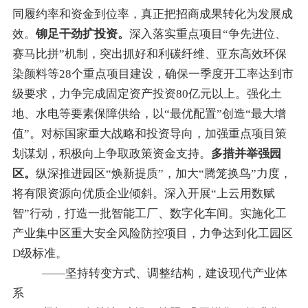
同履约率和资金到位率
，真正把招商成果转化为发展成
效。
铆足干劲扩投资
。
深入落实重点项目
“
争先进位、
赛马比拼
”
机制，突出抓好和利碳纤维、亚东高效环保
染颜料等28个重点项目建设，
确保一季度开工率达到市
级要求，
力争完成固定资产投资80亿元以上。强化土
地、水电等要素保障供给，以
“
最优配置
”
创造
“
最大增
值
”
。
对标国家重大战略和投资导向，加强重点项目策
划谋划，积极向上争取政策资金支持。
多措并举强园
区
。
纵深推进园区
“
焕新提质
”
，加大
“
腾笼换鸟
”
力度，
将有限资源向优质企业倾斜。深入开展
“
上云用数赋
智
”
行动，打造一批智能工厂、数字化车间
。
实施化工
产业集中区重大安全风险防控项目，力争达到化工园区
D级标准。
——坚持转变方式、调整结构，建设现代产业体
系