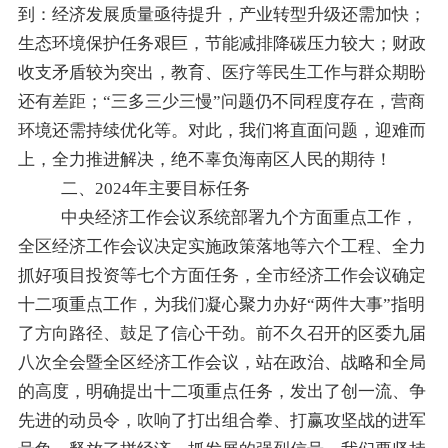
到：
经济发展质量亟待提升，产业转型升级还需加快；
生态环境保护任务艰巨，节能减排降碳压力较大；财政
收支矛盾较为突出，教育、医疗等民生工作与群众期盼
还有差距；
“
三多三少三慢
”
问题仍不同程度存在，营商
环境还需持续优化等。对此，我们将直面问题，迎难而
上，
全力推进解决，绝不辜负海南区人民的期待！
二、2024年主要目标任务
中央经济工作会议系统部署九个方面重点工作，
全区经济工作会议决定实施政策落地等六个工程、全力
抓好项目投资等
七
个方面
任务，
全市经济工作会议确定
十二项重点工作，为我们凝心聚力办好
“
两件大事
”
指明
了方向路径、鼓足了信心干劲。前不久召开的区委九届
八次全会暨全区经济工作会议，
站在政治、
战略和全局
的高度，明确提出十二项重点任务，
发出了创一流、争
先进的动员令，吹响了打出组合拳、打赢攻坚战的进军