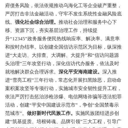
府债务风险，
依法依规推动乌海化工
等企业
破产重整
，
严厉打击非法金融活动
，
守牢不发生系统性金融风险底
线。
强化社会综合治理。
推动社会治理和服务中心下
移、资源下沉，夯实基层治理工作，持续提
升
“
12345
”
政务服务便民热线响应率、解决率、满意率
和按时办结率。以创建全国信访示范区为目标，纵深推
进
“
大走访、大排查、大调解、大提升
”
和
“
信访问题源
头治理
”
三年攻坚行动，深化信访代办服务，依法及时
就地解决群众合理诉求。
深化平安海南建设。
深入推
进
“
雪亮工程
”
三年行动，常态化开展扫黑除恶，启动命
案积案攻坚等专项行动，实施城市安全韧性提升工程，
依法严厉打击惩治涉枪涉爆、电信网络诈骗等违法犯罪
活动，
创建
“
平安中国建设示范市
”
，
争创
“
全国禁毒示
范城市
”
。
做好新时代民族工作。
实施民族团结进步创
建
“
筑基提质、培根铸魂、品牌引领
”
三大工程，引导广