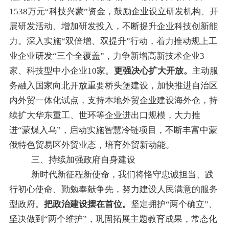
1538万元
“
科技兴蒙
”
资金，鼓励企业设立研发机构、开
展研发活动、增加研发投入，不断提升企业科技创新能
力。深入实施
“
双倍增、双提升
”
行动，着力推动规上工
业企业研发
“
三个全覆盖
”
，力争新增高新技术企业3
家
、科技型中小企业10
家
。
更强决心扩大开放。
主动服
务融入国家向北开放重要桥头堡建设，
加快推进自治区
内外贸一体化试点，支持本地外贸企业建设海外仓，
持
续扩大华东重工、世环等企业进出口规模，大力推
进
“
蒙煤入乌
”
，
启动实施
智慧
冷链
项目，
不断
丰富中蒙
俄特色贸易区外贸业态，培育外贸新动能。
三、持续加强政府自身建设
新时代新征程新使命，我们将恪守忠诚担当、践
行初心使命、勤勉奉献争先，努力建设人民满意的服务
型政府。
把政治建设摆在首位。
坚定拥护
“
两个确立
”
、
坚决做到
“
两个维护
”
，巩固拓展主题教育成果，常态化