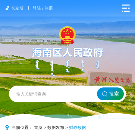
长辈版
登陆 / 注册
网站首页
搜索
北方海南
政务要闻
当前位置：
首页
>
数据发布
>
财政数据