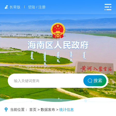
长辈版
登陆 / 注册
网站首页
搜索
北方海南
政务要闻
当前位置：
首页
>
数据发布
>
统计信息