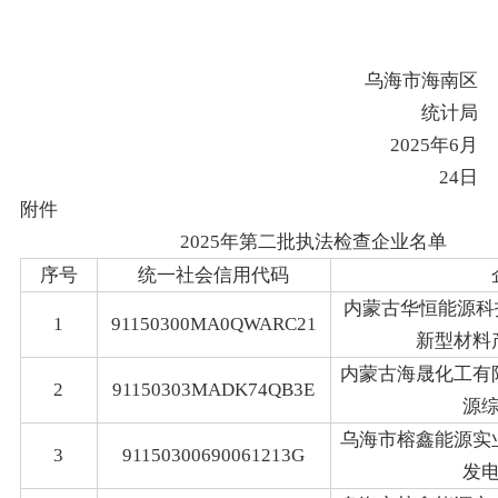
乌海市海南区
统计局
2025年6月
24日
附件
2025年第二批执法检查企业名单
序号
统一社会信用代码
内蒙古华恒能源科
1
91150300MA0QWARC21
新型材料
内蒙古海晟化工有
2
91150303MADK74QB3E
源
乌海市榕鑫能源实
3
91150300690061213G
发