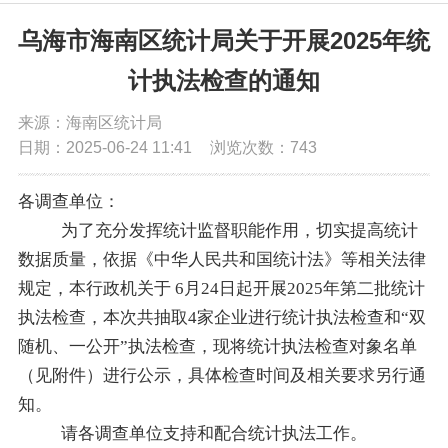
党务公开
乌海市海南区统计局关于开展2025年统
计执法检查的通知
政务公开
来源：海南区统计局
日期：2025-06-24 11:41
浏览次数：
743
政务服务
各调查单位：
互动交流
为了充分发挥统计监督职能作用，切实提高统计
数据质量，依据《中华人民共和国统计法》等相关法律
数据发布
规定，本行政机关于
6
月
24
日起开展
2025
年第二批统计
执法检查，本次共抽取
4
家企业进行统计执法检查和“双
随机、一公开”执法检查，现将统计执法检查对象名单
（见附件）进行公示，具体检查时间及相关要求另行通
知。
请各调查单位支持和配合统计执法工作。