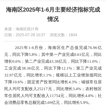
党务公开
海南区2025年1-6月主要经济指标完成
情况
政务公开
来源：海南区统计局
日期：2025-07-28 10:37
浏览次数：
1604
政务服务
2025
年
1-6月份，
海南区生产总值完成
76.96亿
互动交流
元，
同比下降
5.8
%；其中第一产业完成
0.61亿元，
同比
增长
0.6
%；第二产业完成
43.38亿元，
同比下降
11.0
%；
数据发布
工业完成
38.36亿元，
同比下降
12.1
%；第三产业完成
32.97亿元，
同比增长
1.1
%；规模以上工业增加值同比
下降
10.6%；
固定资产投资同比增长
4.3
%
；
城镇常住居
民人均可支配收入
25217
元，同比增长
3.4
%；农村牧区
常住居民人均可支配收入
11754
元，同比增长
4.8
%；社
会消费品零售总额完成
5.69
亿元，同比增长
5.9
%
。