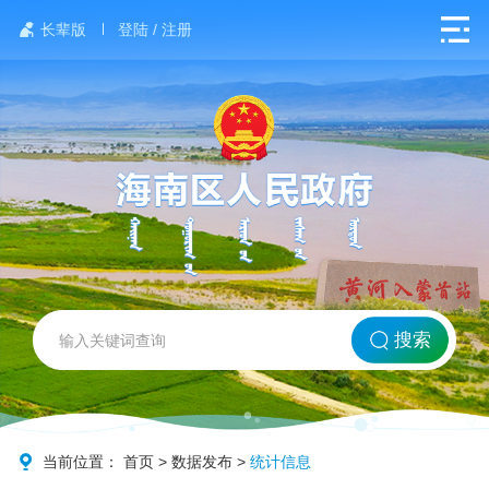
长辈版
登陆 / 注册
网站首页
搜索
北方海南
政务要闻
当前位置：
首页
>
数据发布
>
统计信息