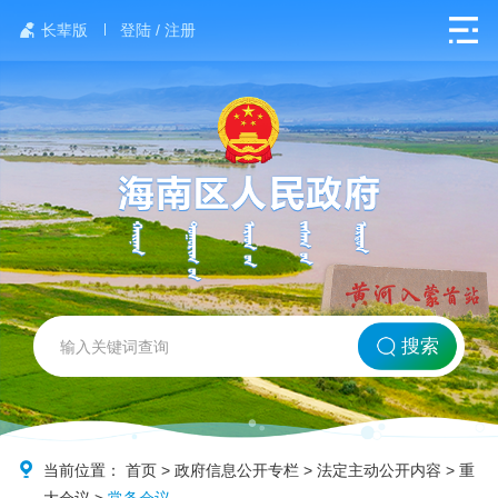
长辈版
登陆 / 注册
网站首页
搜索
北方海南
政务要闻
当前位置：
首页
>
政府信息公开专栏
>
法定主动公开内容
>
重
大会议
>
常务会议