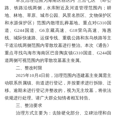
本次治理范围为海南区辖区内
“
三沿七区
”
（
即公
路、铁路沿线两侧，水库附近及河道管理范围内；耕
地、林地、草原、城市公园、风景名胜区、文物保护区
和水源保护区
）
范围内
散埋乱葬
墓地。重点
对
G310
国
道、
G244
国道、
G6
京藏高速、
G18
荣乌高速、海惠
线、城际快速路、运煤专线、重载公路和东乌铁路等主
干道沿线两侧范围内
零散坟墓进行整治。
本次《通告》
重点寻找乌海市海南区巴音陶亥镇
G310
国道、
G244
国
道两侧可视范围内的零散坟墓墓主丧属。
二、
整改时限
2025
年
10
月
4
日
前，
治理范围内
违建墓主
丧
属需主
动联系
所属镇、街道
进行登记，并按要求进行拆除、
迁
移
。逾期未进行登记并整改的，
视为无主坟墓，
将依法
依规进行
处
理。
请广大群众知情者相互转告。
三、
整
治
要求
治理方式主要为：去除硬化部分、立碑治理和自