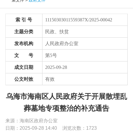
党务公开
索 引 号
11150303011559387X/2025-00042
政务公开
主题分类
民政、扶贫
发布机构
人民政府办公室
政务服务
文 号
第5号
互动交流
成文日期
2025-09-28
公文时效
有效
数据发布
乌海市海南区人民政府关于开展散埋乱
葬墓地专项整治的补充通告
来源：海南区政府办公室
日期：2025-09-28 14:40
浏览次数：
1723