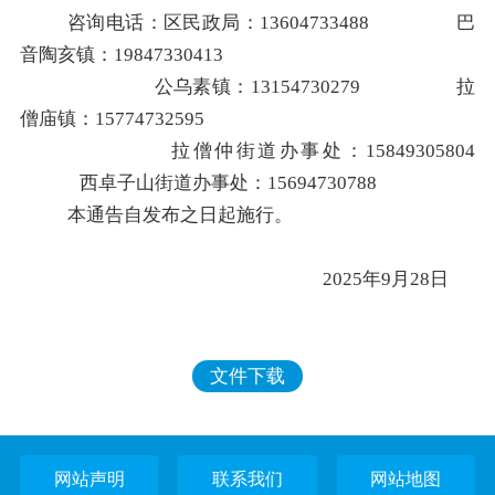
咨询电话：
区民政局：
13604733488
巴
音陶亥镇：
19847330413
公乌素镇：
13154730279
拉
僧庙镇：
15774732595
拉僧仲街道办事处：
15849305804
西卓子山街道办事处：
15694730788
本
通
告自发布之日起施行。
2025
年
9
月
28
日
文件下载
网站声明
联系我们
网站地图