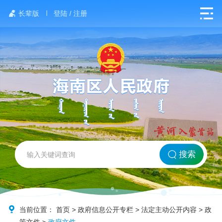
长辈版
登陆 / 注册
网站首页
搜索
北方海南
政务要闻
当前位置：
首页
>
政府信息公开专栏
>
法定主动公开内容
>
政
策文件
>
政府文件