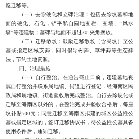
愿迁移等。
（
一
）去除硬化
和
立碑治理：包括
去除坟墓和
地
面
的
硬化、石化，铲平私自圈地围栏、围墙、
“
风水
墙
”
等违建物；墓碑与地面不超过
30°
夹角摆放。
（二）
迁移散坟：
鼓励迁移散坟
（含民坟）
至公
墓
或指定区域
安葬
，同时
倡导树葬、草坪葬等生态葬
法，节约土地资源。
四、
治理措施
（一）
自行整治。
在通告截止日前，违建墓地丧
属自行整治并联系属地镇、街道进行登记，经海南区民
政局和属地镇、街道验收后完成整治。
自行去除硬化或
迁移至海南区以外的，在整治完成并验收合格后，每座
坟补贴
500
元；同意迁移至海南区拟建的城区公益性公
墓或指定区域的，签订
迁移
协议书，待公益性公墓具备
使用条件后，
通知迁移。