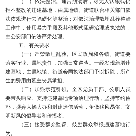
（二）
依法整治。
通告
期满后，对无人认领或
仍
拒不整改的违建墓地，由
属地镇、街道
联合相关部门依
法依规进行
去除硬化等
整治；对依法治理
散埋乱葬
整治
工作中，使用暴力手段及其他形式阻碍治理或执法的，
由公安部门依法严肃处理。
五、
有关要求
（一）
严禁散埋乱葬。
区民政局和各镇、街道
要
落实
行业、
属地责任
，
加强日常巡查。一经发现新增违
建墓地，由
属地镇、街道
会同执法部门予以拆除
，所产
生的费用由墓主
丧
属承担。
（二）
加强示范引领。
全
区
党员干部、公职人员
要带头响应、支持违建墓地专项治理行动，坚持节约俭
朴，摒弃大操大办和封建迷信活动，争做移风易俗、文
明新风的倡导者和传播者。
（三）
接受群众监督。鼓励群众举报违建墓地行
为
。