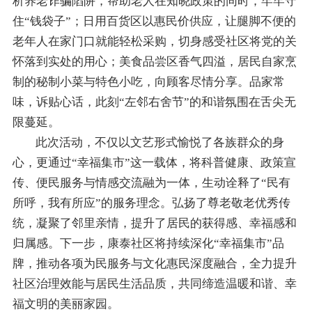
析养老诈骗陷阱，帮助老人在知晓政策的同时，牢牢守
住“钱袋子”；日用百货区以惠民价供应，让腿脚不便的
老年人在家门口就能轻松采购，切身感受社区将党的关
怀落到实处的用心；美食品尝区香气四溢，居民自家烹
制的秘制小菜与特色小吃，向顾客尽情分享。品家常
味，诉贴心话，此刻“左邻右舍节”的和谐氛围在舌尖无
限蔓延。
此次活动，不仅以文艺形式愉悦了各族群众的身
心，更通过
“幸福集市”这一载体，将科普健康、政策宣
传、便民服务与情感交流融为一体，生动诠释了“民有
所呼，我有所应”的服务理念。弘扬了尊老敬老优秀传
统，凝聚了邻里亲情，提升了居民的获得感、幸福感和
归属感。下一步，康泰社区将持续深化“幸福集市”品
牌，推动各项为民服务与文化惠民深度融合，全力提升
社区治理效能与居民生活品质，共同缔造温暖和谐、幸
福文明的美丽家园。