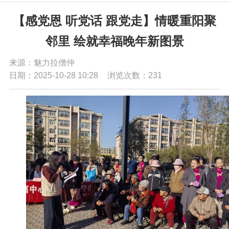
党务公开
【感党恩 听党话 跟党走】情暖重阳聚
邻里 绘就幸福晚年新图景
政务公开
来源：魅力拉僧仲
日期：2025-10-28 10:28
浏览次数：
231
政务服务
互动交流
数据发布