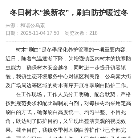
党务公开
冬日树木“换新衣”，刷白防护暖过冬
来源：和谐公乌素
政务公开
日期：2025-11-04 17:50
浏览次数：
218
政务服务
树木“刷白”是冬季绿化养护管理的一项重要内容。
近日，随着气温逐渐下降，为增强镇区内树木的抗寒防
互动交流
虫能力，确保树木安全越冬，同时进一步提升镇容镇
貌，我镇生态环境服务中心对镇区利民路、公乌素大街
及广场周边等区域的树木有序开展冬季刷白防护工作。
数据发布
在工作现场，工作人员分工明确、配合默契，严格
按照规范要求和配比调制刷白剂，对每棵树均采用定高
刷白的方式，确保刷白高度统一、均匀平整、不留死
角，既达到了防护目的，又呈现出整洁美观的视觉效
果。截至目前，我镇冬季树木刷白养护作业已全部完