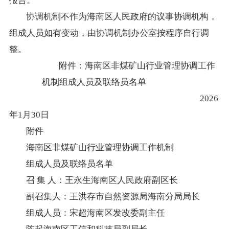
报告。
协调机制不作为
海南
区人民政府的议事协调机构，
组成人员如有变动，由协调机制办公室按程序自行调
整。
附件
：
海南区非煤矿山行业管理协调工作
机制组成人员及联络员名单
202
6
年
1
月
30
日
附件
海南区
非煤矿山行业管理协调工作机制
组成人员及联络员名单
召
集
人：
王永生
海南区人民政府副区长
副召集人
：
王洪存
市自然资源局海南分局局长
组成人员
：
宋
超
海南区发改委副主任