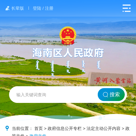
长辈版
登陆 / 注册
网站首页
搜索
北方海南
政务要闻
当前位置：
首页
>
政府信息公开专栏
>
法定主动公开内容
>
政
策文件
>
政府文件