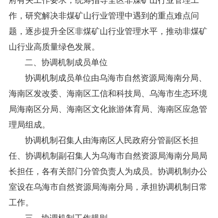
府有关工作要求，统筹指导全区非煤矿山行业管理工
作，研究解决非煤矿山行业管理中遇到的重点难点问
题，逐步提升全区非煤矿山行业管理水平，推动非煤矿
山行业高质量绿色发展。
二、协调机制成员单位
协调机制成员单位由
乌海市
自然资源局
海南分局
、
海南区发改委
、
海南区工信
和科技局
、
乌海市生态环境
局海南区分局
、海南区文化旅游
体育
局、
海南区
应急管
理局组成。
协调机制召集人由
海南
区人民政府分管副区长
担
任、
协调机制
副
召集人
为
乌海市
自然资源局
海南分局
局
长
担任，各有关部门分管负责人为成员。协调机制办公
室设在
乌海市
自然资源局
海南分局
，承担协调机制日常
工作。