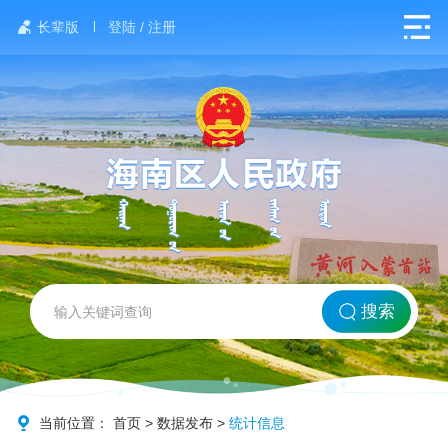
长辈版
登陆 / 注册
网站首页
搜索
北方海南
政务要闻
当前位置：
首页
>
数据发布
>
统计信息