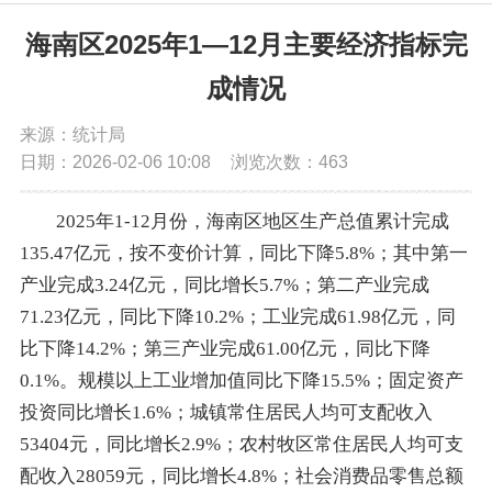
党务公开
海南区2025年1—12月主要经济指标完
成情况
政务公开
来源：统计局
日期：2026-02-06 10:08
浏览次数：
463
政务服务
2025年1-12月份，海南区地区生产总值累计完成
互动交流
135.47亿元，按不变价计算，同比下降5.8%；其中第一
产业完成3.24亿元，同比增长5.7%；第二产业完成
数据发布
71.23亿元，同比下降10.2%；工业完成61.98亿元，同
比下降14.2%；第三产业完成61.00亿元，同比下降
0.1%。规模以上工业增加值同比下降15.5%；固定资产
投资同比增长1.6%；城镇常住居民人均可支配收入
53404元，同比增长2.9%；农村牧区常住居民人均可支
配收入28059元，同比增长4.8%；社会消费品零售总额