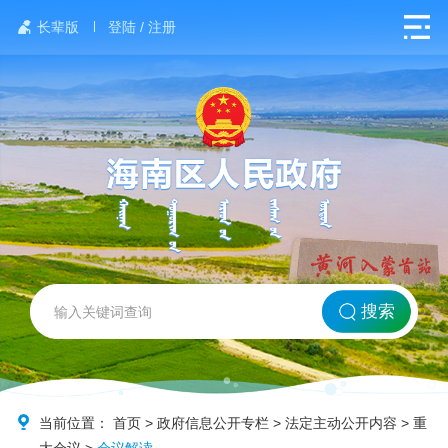
长辈版
登陆 / 注册
网站首页
搜索
北方海南
政务要闻
当前位置：
首页
>
政府信息公开专栏
>
法定主动公开内容
>
重
大会议
>
会议解读