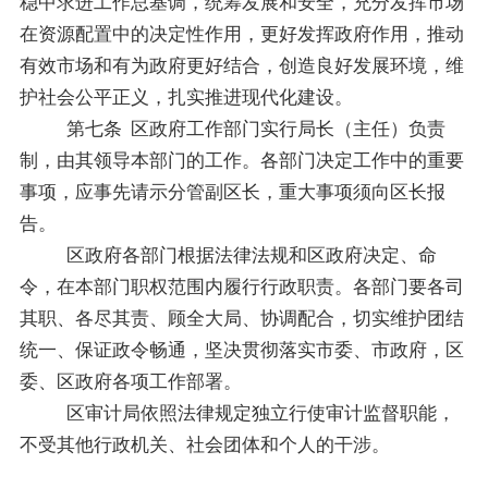
稳中求进工作总基调，统筹发展和安全，充分发挥市场
在资源配置中的决定性作用，更好发挥政府作用，推动
有效市场和有为政府更好结合，创造良好发展环境，维
护社会公平正义，扎实推进现代化建设。
第七条
区政府
工作部门
实行局长
（
主任
）
负责
制，由其领导本部门的工作。各部门决定工作中的重要
事项，应事先请示分管副
区
长，重大事项须向
区
长报
告。
区政府
各部门根据
法律法规
和
区政府
决定、命
令，在本部门职权范围内
履行行政职责
。各部门要各司
其职、各尽其责、顾全大局、协调配合，切实维护团结
统一、保证政令畅通，坚决贯彻落实
市委、市政府，区
委、
区政府
各项工作部署。
区
审计局依照法律规定独立行使审计监督职能，
不受其他行政机关、社会团体和个人的干涉。