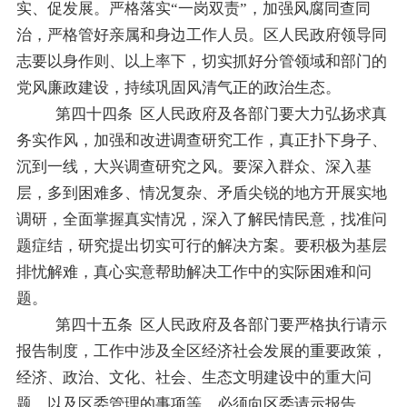
实、促发展。严格落实
“
一岗双责
”
，加强风腐同查同
治，
严格管好亲属和身边工作人员。
区人民政府
领导同
志要以身作则、以上率下，切实抓好分管领域和部门的
党风廉政建设，持续巩固风清气正的政治生态。
第四十
四
条
区人民政府及各部门要大力弘扬求真
务实作风，加强和改进调查研究工作，真正扑下身子、
沉到一线，大兴调查研究之风。要深入群众、深入基
层，多到困难多、情况复杂、矛盾尖锐的地方开展实地
调研，全面掌握真实情况，深入了解民情民意，找准问
题症结，研究提出切实可行的解决方案。要积极为基层
排忧解难，真心实意帮助解决工作中的实际困难和问
题。
第四十
五
条
区人民政府及各部门要严格执行请示
报告制度，工作中涉及全区经济社会发展的重要政策，
经济、政治、文化、社会、生态文明建设中的重大问
题，以及区委管理的事项等，必须向区委请示报告。