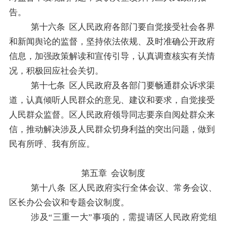
告。
第十六条
区人民政府各部门要自觉接受社会各界
和新闻舆论的监督，坚持依法依规、及时准确公开政府
信息，加强政
策解读和宣传引导，认真调查核实有关情
况，积极回应社会关切。
第十七条
区人民政府及各部门要畅通群众诉求渠
道，认真倾听人民群众的意见、建议和要求，自觉接受
人民群众监督。
区人民政府
领导同志要亲自阅处群众来
信，推动解决涉及人民群众切身利益的突出问题，做到
民有所呼、我有所应。
第
五
章
会议制度
第
十八
条
区人民政府
实行全体会议、常务会议、
区
长办公会议
和
专题会议制度。
涉及
“
三重一大
”
事项的，需提请
区人民政府
党组