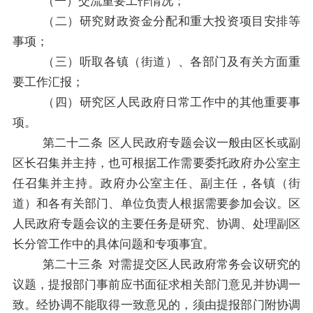
（一）交流重要工作情况；
（
二
）研究财政资金分配和重大投资项目安排等
事项
；
（
三
）听取
各镇（街道）、
各部门及有关方面重
要工作汇报
；
（
四
）
研究
区人民政府
日常工作中的
其他重要事
项。
第二十二
条
区人民政府
专题会议一般由
区长或
副
区
长召集并主持，也可根据工作需要委托政府办公室主
任召集并主持。政府办公室
主任、
副
主
任，
各镇（街
道）和
各有关部门、单位负责人根据需要参加会议。
区
人民
政府专题会议的主要任务是研究、协调、处理副
区
长分管工作中的具体问题和专项事宜。
第二十三
条
对需提交
区人民政府
常务会议研究的
议题，提报部门事前应书面征求相关部门意见并协调一
致。经协调不能取得一致意见的，须由提报部门附协调