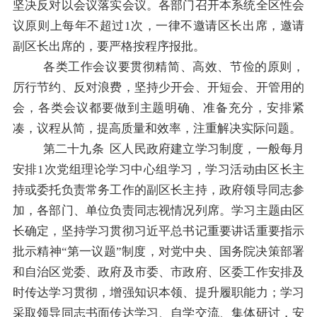
坚决反对以会议落实会议。各部门召开本系统全区性会
议原则上每年不超过
1
次，一律不邀请区长出席，邀请
副区长出席的，要严格按程序报批。
各类工作会议要贯彻精简、高效、节俭的原则，
厉行节约、反对浪费，坚持少开会、开短会、开管用的
会，各类会议都要做到主题明确、准备充分，安排紧
凑，议程从简，提高质量和效率，注重解决实际问题。
第二十九
条
区人民政府
建立学习制度，一般每月
安排
1
次党组理论学习中心组学习，学习活动由区长主
持或委托负责常务工作的副区长主持，政府领导同志参
加，各部门、单位负责同志视情况列席。学习主题由区
长确定，坚持学习贯彻习近平总书记重要讲话重要指示
批示精神
“
第一议题
”
制度，对党中央、国务院决策部署
和自治区党委、政府及
市委、市政府
、区委工作安排及
时传达学习贯彻，增强知识本领、提升履职能力；学习
采取领导同志书面传达学习、自学交流、集体研讨，安