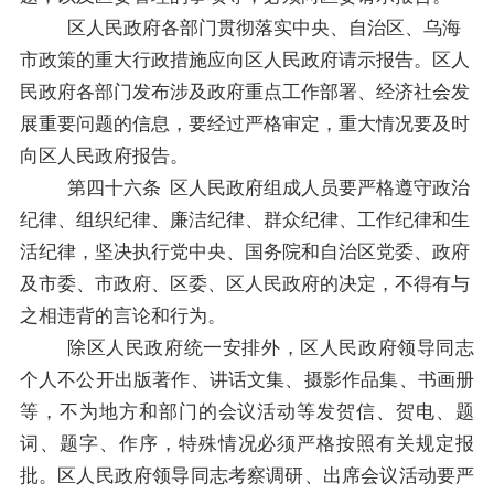
区人民政府各部门贯彻落实中央、自治区、
乌海
市政策的重大行政措施应向区人民政府请示报告。区人
民政府各部门发布涉及政府重点工作部署、经济社会发
展重要问题的信息，要经过严格审定，重大情况要及时
向区人民政府报告。
第四十
六
条
区人民政府组成人员要严格遵守政治
纪律、组织纪律、廉洁纪律、群众纪律、工作纪律和生
活纪律，坚决执行党中央、国务院和自治区党委、政府
及市委、市政府、区委、
区人民政府
的决定，不得有与
之
相违背的言论和行为。
除
区人民政府
统一安排外，
区人民政府
领导同志
个
人
不公开出版著作、讲话文集、摄影作品
集
、书画册
等，不为地方和部门的会议活动等发贺信、贺电、题
词、题字、
作
序
，
特殊情况必须严格按照有关规定报
批。区人民政府领导同志考察调研、出席会议活动要严