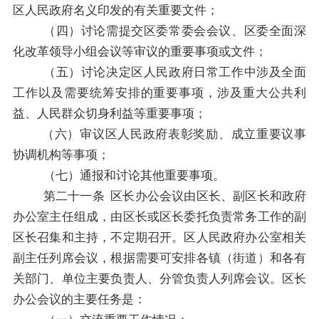
区人民政府
名义印发的有关重要文件；
（
四
）
讨论需提交区委常委会会议、区委全面深
化改革领导小组会议等审议的重要事项或文件；
（
五
）讨论决定
区人民政府
日常工作中涉及全面
工作以及需要统筹安排的重要事项，涉及重大公共利
益、人民群众切身利益等重要事项
；
（
六
）
审议
区人民政府
表彰奖励、成立重要议事
协调机构等事项
；
（
七
）
通报和讨论其他重要事项。
第二十一
条
区
长办公会议由
区
长、副
区
长
和
政府
办公室主任
组成，由
区
长或
区
长委托
负责
常务
工作的
副
区
长召集和主持，不定期召开。
区人民政府
办公室
相关
副
主任列席会议，根据需要可安排
各镇（街道）和
各有
关部门、单位主要负责人
、分管负责人
列席会议。
区
长
办公会议的主要任务是：