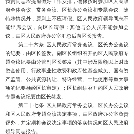
负责同志应提前做好工作安排，确保按时参加
区人民政
府
全体会议、常务会议
、区
长办公会议
和专题会议
。除
特殊情况外，原则上不应请假。
区人民政府
领导同志不
能出席会议，向
区
长请假；
其他与会人员不能参加会
议，由
区人民政府
办公室汇总后向区长报告。
第二十六
条
区人民政府
常务会议、区长办公会议
的纪要，由区长签发。副区长组织召开的
区人民政府
专
题会议纪要由分管副区长签发（其中涉及限额以上财政
资金使用、行政事业性收费和政府性基金减免、国有资
产监管、公共资源转让、特许经营、土地使用等重大事
项的纪要须经区长审定）；区长组织召开的
区人民政府
专题会议纪要由区长签发。
第二十七
条
区人民政府
常务会议、区长办公会议
和
区人民政府
专题会议决定事项，由
区政府
办公室负责
督办，并定期将会议决定事项的落实情况向
区人民政府
领导同志报告。