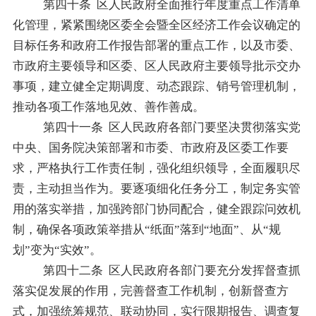
第
四十
条
区人民政府全面推行年度重点工作清单
化管理，紧紧围绕区委全会暨全区经济工作会议确定的
目标任务和政府工作报告部署的重点工作，以及市委、
市政府主要领导和区委、
区人民政府
主要领导批示交办
事项，建立健全定期调度、动态跟踪、销号管理机制，
推动各项工作落地见效、善作善成。
第
四十一
条
区人民政府各部门要坚决贯彻落实党
中央、国务院决策部署和市委、市政府及区委工作要
求，严格执行工作责任制，强化组织领导，全面履职尽
责，主动担当作为。要逐项细化任务分工，制定务实管
用的落实举措，加强跨部门协同配合，健全跟踪问效机
制，确保各项政策举措从
“
纸面
”
落到
“
地面
”
、从
“
规
划
”
变为
“
实效
”
。
第四十
二
条
区人民政府各部门要充分发挥督查抓
落实促发展的作用，完善督查工作机制，创新督查方
式，加强统筹规范、联动协同，实行限期报告、调查复