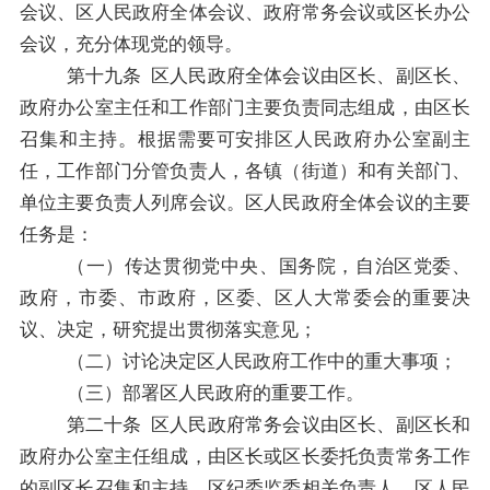
会议
、区人民政府
全体会议
、
政府常务会议
或
区长
办公
会议，充分体现党的领导。
第十九条
区人民政府
全体会议由
区
长、副
区
长
、
政府
办公室主任和工作部门主要负责同志
组成，由
区
长
召集和主持。根据需要可安排
区人民政府
办公室
副主
任，工作部门分管负责人，各镇（街道）
和有关部门、
单位主要负责人列席会议。
区人民政府
全体会议的主要
任务是
：
（一）
传达贯彻党中央、国务院，自治区党委、
政府，
市委、市政府
，区委、区人大常委会
的重要
决
议、
决定
，研究提出贯彻落实意见；
（二）讨论决定
区人民政府
工作中的重大事项
；
（三）部署
区人民政府
的重要工作。
第二十条
区人民政府
常务会议由
区
长、副
区
长
和
政府办公室主任
组成，由
区
长或
区
长委托
负责
常务
工作
的
副
区
长召集和主持。
区
纪委监委相关负责人，
区人民