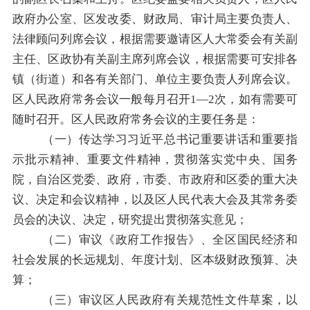
政府
办公室
、
区
发改委
、财政局、审计局主要负责人、
法律顾问
列席会议
，
根据需要
邀请区人大常委会有关副
主任、区政协有关副主席列席会议，
根据需要可安排
各
镇（街道）和
各有关部门、单位主要负责人列席会议。
区人民政府
常务会议一般每月召开
1
—
2
次，如有需要可
随时召开。
区人民政府
常务会议的主要任务是：
（一）
传达学习
习近平总书记重要讲话和重要指
示批示精神、重要文件精神，贯彻落实
党中央、国务
院，自治区党委、政府
，市委、市政府
和
区
委
的
重大
决
议、决定和会议精神，
以及区人民代表大会及其常务委
员会的决议、决定，研究提出贯彻落实意见；
（二）
审议《政府工作报告》、
全
区
国民经济和
社会发展的长远规划、年度计划、
区
本级财政预算
、决
算；
（三）
审议
区人民政府
有关规范性文件
草案，以