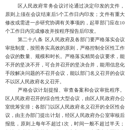
区人民政府
常务会议讨论通过决定印发的文件，
原则上须在会议结束后
5
个工作日内印发；文件有重大
修改或需进一步研究协调有关事项的，起草部门应在
10
个工作日内完成修改并按程序报告后印发。
第二十八
条
区人民政府
及各部门要严格落实会议
审批制度，按照务实高效的原则，严格控制全区性工作
会议的数量、规模和时长。严格落实精简会议要求，能
不开的坚决不开，可合并召开的坚决合并，能用信息化
手段解决问题的不召开会议，能以部门名义召开的会议
不以
区人民政府
名义召开。
严格会议计划提报、审查备案和会议审批程序。
区人民政府
召开的综合性大型会议，由
区人民政府
办公
室统筹安排；各部门以
区人民政府
名义召开的全区性会
议，由主办部门提出计划，经
区人民政府
办公室审核后
报批，原则上每年不超过
1
次，时间一般不超过半天；