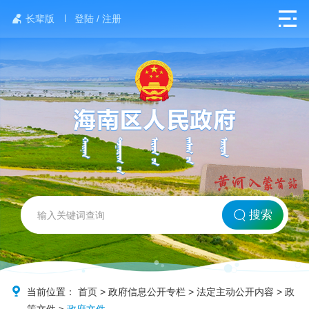
长辈版
登陆 / 注册
网站首页
搜索
北方海南
政务要闻
当前位置：
首页
>
政府信息公开专栏
>
法定主动公开内容
>
政
策文件
>
政府文件