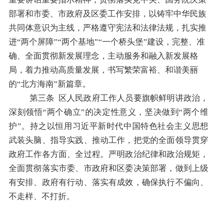
部署和市委、市政府及区委工作安排，以铸牢中华民族
共同体意识为主线，严格遵守宪法和法律法规，扎实推
进
“
两个屏障
”“
两个基地
”“
一个桥头堡
”
建设，完整、准
确、全面贯彻新发展理念，主动服务和融入新发展格
局，着力推动高质量发展，书写繁荣富裕、和谐美丽
的
“
北方海南
”
新篇章。
第三条
区人民政府工作人员要
旗帜鲜明讲政治，
深刻领悟
“
两个确立
”
的决定性意义，坚决做到
“
两个维
护
”
。持之以恒用习近平新时代中国特色社会主义思想
武装头脑、指导实践、推动工作，把党的全面领导贯穿
政府工作各方面、全过程。严明政治纪律和政治规矩，
全面贯彻落实市委、市政府和区委决策部署，做到上级
有安排、政府有行动、落实有成效，确保执行不偏向、
不走样、不打折。