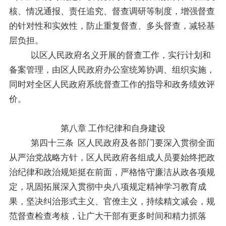
核、情况通报、责任追究、督查调研等制度，增强督查
的针对性和实效性，防止重复督查、多头督查，减轻基
层负担。
以区人民政府名义开展的督查工作，实行计划和
备案管理，由区人民政府办公室统筹协调、组织实施，
同时对全
区人民政府
系统督查工作的指导和政务绩效评
价。
第八章
工作纪律和自身建设
第四十
三
条
区人民政府及各部门要深入贯彻全面
从严治党战略方针，
区人民政府
各组成人员要始终把政
治纪律和政治规矩挺在前面，严格恪守廉洁从政各项规
定，
巩固拓展深入贯彻中央八项规定精神学习教育成
果，坚决纠治形式主义、官僚主义，持续精文减会，规
范督查检查考核，让广大干部有更多时间和精力抓落