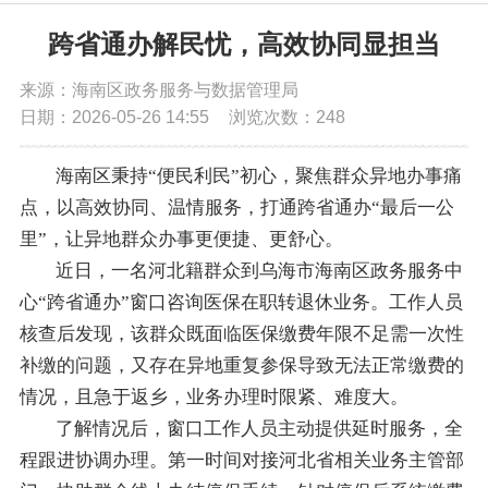
党务公开
跨省通办解民忧，高效协同显担当
来源：海南区政务服务与数据管理局
政务公开
日期：2026-05-26 14:55
浏览次数：
248
政务服务
海南区秉持“便民利民”初心，聚焦群众异地办事痛
点，以高效协同、温情服务，打通跨省通办“最后一公
互动交流
里”，让异地群众办事更便捷、更舒心。
近日，一名河北籍群众到乌海市海南区政务服务中
心“跨省通办”窗口咨询医保在职转退休业务。工作人员
数据发布
核查后发现，该群众既面临医保缴费年限不足需一次性
补缴的问题，又存在异地重复参保导致无法正常缴费的
情况，且急于返乡，业务办理时限紧、难度大。
了解情况后，窗口工作人员主动提供延时服务，全
程跟进协调办理。第一时间对接河北省相关业务主管部