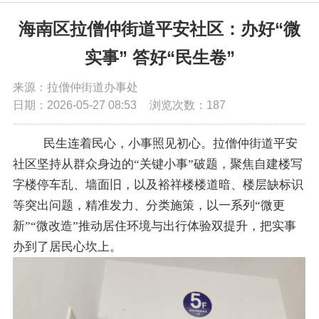
党务公开
海南区拉僧仲街道平安社区：办好“微
实事” 答好“民生卷”
政务公开
来源：拉僧仲街道办事处
日期：2026-05-27 08:53
浏览次数：
187
政务服务
民生连着民心，小事照见初心。拉僧仲街道平安
互动交流
社区坚持从群众身边的
“关键小事”破题，聚焦自建楼写
字楼停车乱、墙面旧，以及裕祥楼楼道暗、楼层缺标识
数据发布
等突出问题，精准发力、分类施策，以一系列“微更
新”“微改造”推动居住环境与出行体验双提升，把实事
办到了居民心坎上。