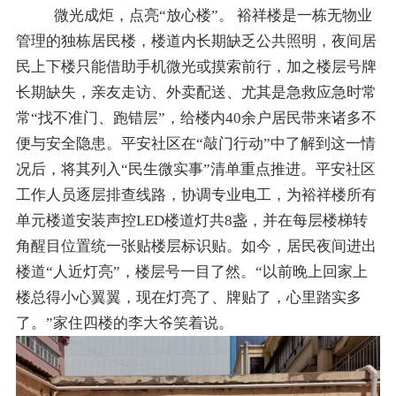
微光成炬，点亮
“放心楼”。 裕祥楼是一栋无物业
管理的独栋居民楼，楼道内长期缺乏公共照明，夜间居
民上下楼只能借助手机微光或摸索前行，加之楼层号牌
长期缺失，亲友走访、外卖配送、尤其是急救应急时常
常“找不准门、跑错层”，给楼内40余户居民带来诸多不
便与安全隐患。平安社区在“敲门行动”中了解到这一情
况后，将其列入“民生微实事”清单重点推进。平安社区
工作人员逐层排查线路，协调专业电工，为裕祥楼所有
单元楼道安装声控LED楼道灯共8盏，并在每层楼梯转
角醒目位置统一张贴楼层标识贴。如今，居民夜间进出
楼道“人近灯亮”，楼层号一目了然。“以前晚上回家上
楼总得小心翼翼，现在灯亮了、牌贴了，心里踏实多
了。”家住四楼的李大爷笑着说。