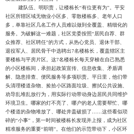
建队伍、明职责，让楼栋长
“有位更有为”。平安
社区所辖区域无物业小区多、零散楼栋多、老年人口
多，单靠社区几名工作人员难以做到全覆盖、精细化的
服务。为破解这一难题，社区党委按照“居民自荐、群
众推荐、社区聘任”的方式，从热心党员、退休干部、
退役军人、居民骨干中选聘出7名楼栋长，覆盖辖区主
要楼栋与平房片区。这7名楼栋长每天穿梭在自己熟悉
的小区楼栋间，承担起政策宣传、信息收集、矛盾调
解、隐患排查、便民服务等多项职责。平日里，他们带
头清理楼道杂物、捡拾小区路面垃圾、擦拭公共设施、
劝导乱堆乱放行为，用实际行动带动身边居民共同维护
环境卫生。哪家的灯不亮了、哪户的老人需要帮忙、哪
个楼道的杂物堆放了、哪处井盖破损了……这些看似琐
碎的“小事”，第一时间被楼栋长发现并上报，成为社区
精准服务的重要“前哨”。在他们的示范带动下，小区环