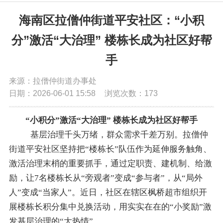
党务公开
海南区拉僧仲街道平安社区：“小积
分”激活“大治理” 楼栋长成为社区好帮
政务公开
手
政务服务
来源：拉僧仲街道办事处
日期：2026-06-01 15:58
浏览次数：
173
互动交流
“小积分”激活“大治理” 楼栋长成为社区好帮手
基层治理千头万绪，群众需求千差万别。拉僧仲
数据发布
街道平安社区坚持把
“楼栋长”队伍作为延伸服务触角、
激活治理末梢的重要抓手，通过定职责、建机制、给激
励，让7名楼栋长从“旁观者”变成“参与者”，从“局外
人”变成“当家人”。近日，社区在辖区枫桥超市组织开
展楼栋长积分集中兑换活动，用实实在在的“小奖励”激
发基层治理的“大热情”。