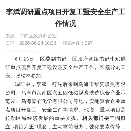
党务公开
李斌调研重点项目开复工暨安全生产工
作情况
政务公开
来源：海南区政府办公室
日期：2026-06-24 10:28
浏览次数：
297
政务服务
6月23日，区委副书记、区政府党组书记李斌调
互动交流
研重点项目开复工建设暨安全生产工作。区领导刘天
庆、张松林参加。
数据发布
调研中，李斌一行先后来到乌海市华资煤焦有限
公司、乌海市海南区六五四低碳煤炭洗选综合产业示
范园、乌海
青石化学
有限公司等地，实地察看企业重
点项目开复工、安全生产等情况。他说，重点项目是
拉动区域经济发展的重要支撑。
相关部门要
牢固树
立
“项目为王”理念，主动靠前服务，强化要素保障，