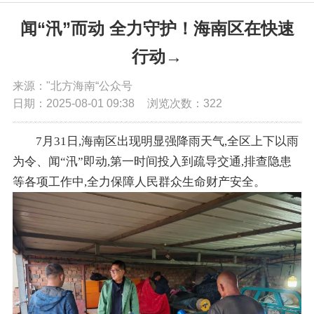
党务公开
闻“汛”而动 全力守护！海南区在快速
行动→
政务公开
来源："北方海南“公众号
日期：2025-08-01 09:38
浏览次数：
322
政务服务
7月31日,
海南区出现明显强降雨天气,
全区上下以雨
互动交流
为令、闻“汛”即动,
第一时间投入到疏导交通,
排查隐患
等各项工作中,
全力保障人民群众生命财产安全。
数据发布