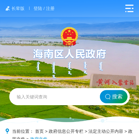
长辈版
登陆 / 注册
网站首页
搜索
北方海南
政务要闻
当前位置：
首页
>
政府信息公开专栏
>
法定主动公开内容
>
政
策文件
>
政府文件