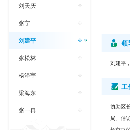
刘天庆
张宁
刘建平
领
张松林
刘建平，
杨泽宇
工
梁海东
协助区
张一冉
局、信