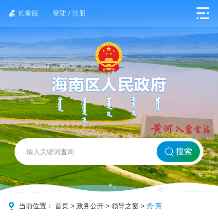
长辈版
登陆 / 注册
网站首页
搜索
北方海南
政务要闻
当前位置：
首页
>
政务公开
>
领导之窗
>
秀 芳